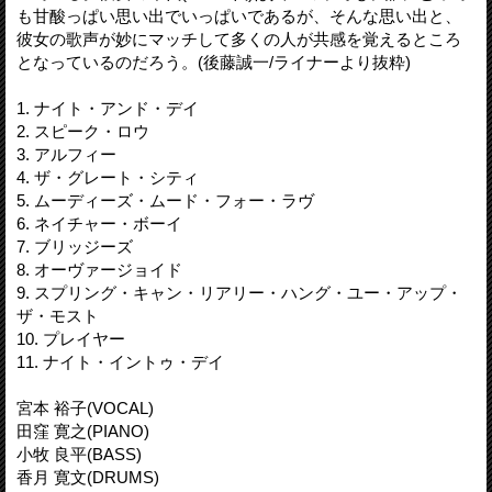
も甘酸っぱい思い出でいっぱいであるが、そんな思い出と、
彼女の歌声が妙にマッチして多くの人が共感を覚えるところ
となっているのだろう。(後藤誠一/ライナーより抜粋)
1. ナイト・アンド・デイ
2. スピーク・ロウ
3. アルフィー
4. ザ・グレート・シティ
5. ムーディーズ・ムード・フォー・ラヴ
6. ネイチャー・ボーイ
7. ブリッジーズ
8. オーヴァージョイド
9. スプリング・キャン・リアリー・ハング・ユー・アップ・
ザ・モスト
10. プレイヤー
11. ナイト・イントゥ・デイ
宮本 裕子(VOCAL)
田窪 寛之(PIANO)
小牧 良平(BASS)
香月 寛文(DRUMS)