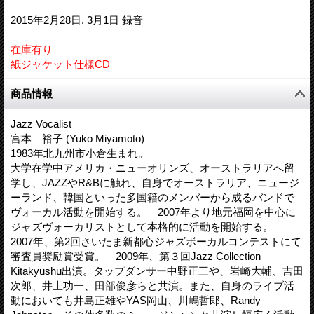
2015年2月28日, 3月1日 録音
在庫有り
紙ジャケット仕様CD
商品情報
Jazz Vocalist
宮本 裕子 (Yuko Miyamoto)
1983年北九州市小倉生まれ。
大学在学中アメリカ・ニューオリンズ、オーストラリアへ留
学し、JAZZやR&Bに触れ、自身でオーストラリア、ニュージ
ーランド、韓国といった多国籍のメンバーから成るバンドで
ヴォーカル活動を開始する。 2007年より地元福岡を中心に
ジャズヴォーカリストとして本格的に活動を開始する。
2007年、第2回さいたま新都心ジャズボーカルコンテストにて
審査員奨励賞受賞。 2009年、第３回Jazz Collection
Kitakyushu出演。タップダンサー中野正三や、岩崎大輔、吉田
次郎、井上功一、田部俊彦らと共演。また、自身のライブ活
動においても井島正雄やYAS岡山、川嶋哲郎、Randy