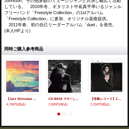
Johnston、その他多数のミュージシャンと共演し幅広く活動
している。 2010年冬、ギタリスト中嶌真平率いるジャンル
フリーバンド「Freestyle Collection」の1stアルバム
「Freestyle Collection」に参加、オリジナル楽曲提供。
2011年春、初の自己リーダーアルバム「duet」を発売。
(本人HPより)
同時ご購入参考商品
【Jazz Shinsekai 】完全限定盤LP Robert Lakatos Trio ロバート・ラカトシュ・トリオ / SEPIA
CD MAYA マヤ / しろいくろ
【寺島レコード】CD LAUREN HENDERSON ローレン・ヘンダーソン / LA BRUJA ラ・ブルハ
4,700円
(税込)
2,900円
(税込)
3,150円
(税込)