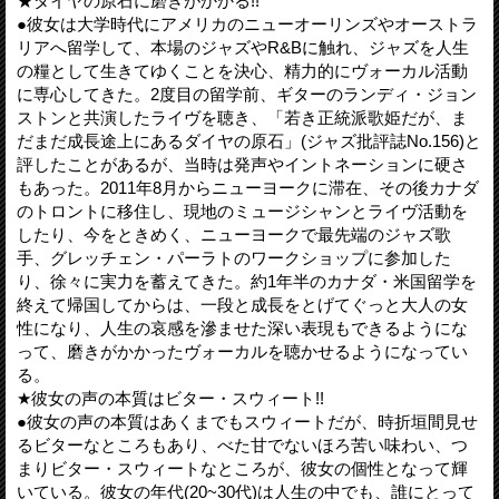
★ダイヤの原石に磨きがかかる!!
●彼女は大学時代にアメリカのニューオーリンズやオーストラ
リアへ留学して、本場のジャズやR&Bに触れ、ジャズを人生
の糧として生きてゆくことを決心、精力的にヴォーカル活動
に専心してきた。2度目の留学前、ギターのランディ・ジョン
ストンと共演したライヴを聴き、「若き正統派歌姫だが、ま
だまだ成長途上にあるダイヤの原石」(ジャズ批評誌No.156)と
評したことがあるが、当時は発声やイントネーションに硬さ
もあった。2011年8月からニューヨークに滞在、その後カナダ
のトロントに移住し、現地のミュージシャンとライヴ活動を
したり、今をときめく、ニューヨークで最先端のジャズ歌
手、グレッチェン・パーラトのワークショップに参加した
り、徐々に実力を蓄えてきた。約1年半のカナダ・米国留学を
終えて帰国してからは、一段と成長をとげてぐっと大人の女
性になり、人生の哀感を滲ませた深い表現もできるようにな
って、磨きがかかったヴォーカルを聴かせるようになってい
る。
★彼女の声の本質はビター・スウィート!!
●彼女の声の本質はあくまでもスウィートだが、時折垣間見せ
るビターなところもあり、べた甘でないほろ苦い味わい、つ
まりビター・スウィートなところが、彼女の個性となって輝
いている。彼女の年代(20~30代)は人生の中でも、誰にとって