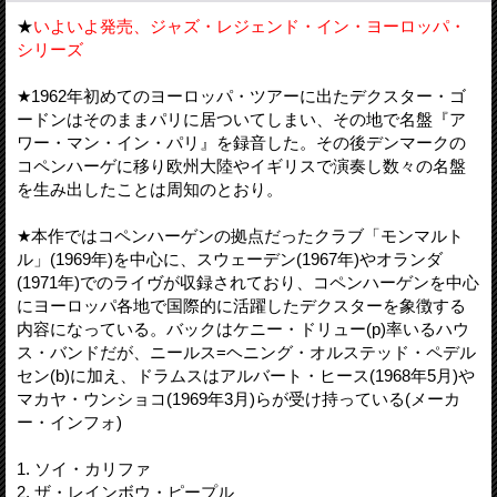
★
いよいよ発売、ジャズ・レジェンド・イン・ヨーロッパ・
シリーズ
★1962年初めてのヨーロッパ・ツアーに出たデクスター・ゴ
ードンはそのままパリに居ついてしまい、その地で名盤『ア
ワー・マン・イン・パリ』を録音した。その後デンマークの
コペンハーゲに移り欧州大陸やイギリスで演奏し数々の名盤
を生み出したことは周知のとおり。
★本作ではコペンハーゲンの拠点だったクラブ「モンマルト
ル」(1969年)を中心に、スウェーデン(1967年)やオランダ
(1971年)でのライヴが収録されており、コペンハーゲンを中心
にヨーロッパ各地で国際的に活躍したデクスターを象徴する
内容になっている。バックはケニー・ドリュー(p)率いるハウ
ス・バンドだが、ニールス=ヘニング・オルステッド・ペデル
セン(b)に加え、ドラムスはアルバート・ヒース(1968年5月)や
マカヤ・ウンショコ(1969年3月)らが受け持っている(メーカ
ー・インフォ)
1. ソイ・カリファ
2. ザ・レインボウ・ピープル