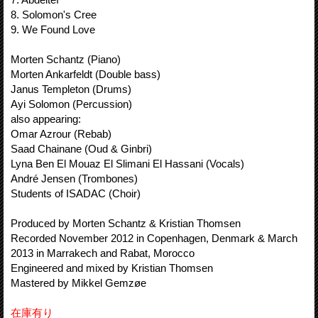
8. Solomon's Cree
9. We Found Love
Morten Schantz (Piano)
Morten Ankarfeldt (Double bass)
Janus Templeton (Drums)
Ayi Solomon (Percussion)
also appearing:
Omar Azrour (Rebab)
Saad Chainane (Oud & Ginbri)
Lyna Ben El Mouaz El Slimani El Hassani (Vocals)
André Jensen (Trombones)
Students of ISADAC (Choir)
Produced by Morten Schantz & Kristian Thomsen
Recorded November 2012 in Copenhagen, Denmark & March
2013 in Marrakech and Rabat, Morocco
Engineered and mixed by Kristian Thomsen
Mastered by Mikkel Gemzøe
在庫有り