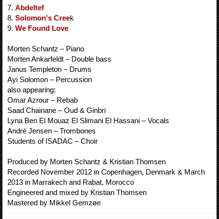
7.
Abdeltef
8.
Solomon's Cree
k
9.
We Found Love
Morten Schantz – Piano
Morten Ankarfeldt – Double bass
Janus Templeton – Drums
Ayi Solomon – Percussion
also appearing:
Omar Azrour – Rebab
Saad Chainane – Oud & Ginbri
Lyna Ben El Mouaz El Slimani El Hassani – Vocals
André Jensen – Trombones
Students of ISADAC – Choir
Produced by Morten Schantz & Kristian Thomsen
Recorded November 2012 in Copenhagen, Denmark & March
2013 in Marrakech and Rabat, Morocco
Engineered and mixed by Kristian Thomsen
Mastered by Mikkel Gemzøe