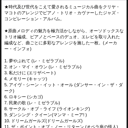
★時代及び世代をこえて愛されるミュージカル曲をクリヤ・
マコトのアレンジでピアノ・トリオ・カヴァーしたジャズ・
コンピレーション・アルバム。
★原曲メロディの魅力を極力活かしながら、オーソドックスな
トリオ編成、ピアノとベースのデュオ、エレピを取り入れた
編成など、曲ごとに多彩なアレンジを施した一枚。(メーカ
ー・インフォ)
1. 夢やぶれて (レ・ミゼラブル)
2. オン・マイ・オウン (レ・ミゼラブル)
3. 私だけに (エリザベート)
4. メモリー (キャッツ)
5. アイヴ・シーン・イット・オール (ダンサー・イン・ザ・ダ
ーク)
6. ロキシー (シカゴ)
7. 民衆の歌 (レ・ミゼラブル)
8. サークル・オブ・ライフ (ライオンキング)
9. ダンシング・クイーン(マンマ・ミーア! )
10. ドリームガールズ(ドリームガールズ)
11. ザ・ポイント・オブ・ノー・リターン (オペラ座の怪人)