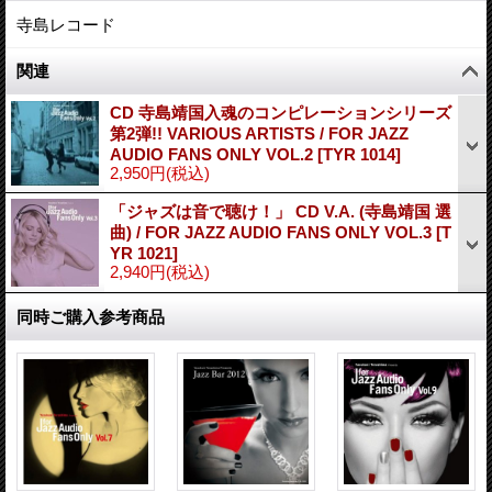
寺島レコード
関連
CD 寺島靖国入魂のコンピレーションシリーズ
第2弾!! VARIOUS ARTISTS / FOR JAZZ
AUDIO FANS ONLY VOL.2
[
TYR 1014
]
2,950円
(税込)
「ジャズは音で聴け！」 CD V.A. (寺島靖国 選
曲) / FOR JAZZ AUDIO FANS ONLY VOL.3
[
T
YR 1021
]
2,940円
(税込)
同時ご購入参考商品