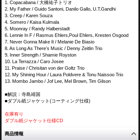
1. Copacabana / 大橋祐子トリオ
2. My Father / Guido Santoni, Danilo Gallo, U.T.Gandhi
3. Creep / Karen Souza
4. Somero / Kaisa Kulmala
5. Moonray / Randy Halberstadt
6. Lennie In F / Rasmus Ehlers,Poul Ehlers, Kresten Osgood
7. Never Gonna Make It / Melanie De Biasio
8. As Long As There's Music / Denny Zeitlin Trio
9. Inner Strength / Shamie Royston
10. La Terrazza / Caro Josee
11. Praise / Chrisitan von der Goltz Trio
12. My Shining Hour / Laura Poldvere & Tonu Naissoo Trio
13. Mombo Jambo / Jof Lee, Mel Brown, Tim Gilson
■解説：寺島靖国
■ダブル紙ジャケット(コーティング仕様)
在庫有り
ダブル紙ジャケット仕様CD
商品情報