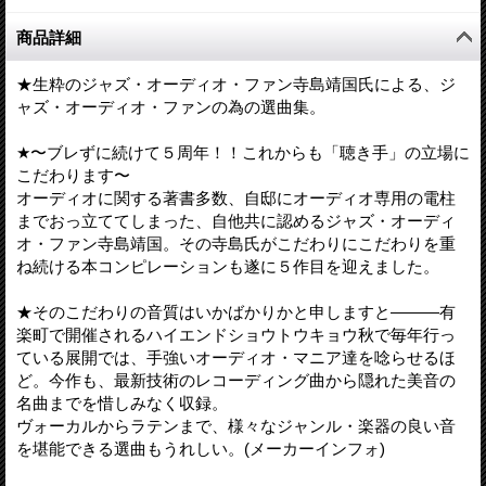
商品詳細
★生粋のジャズ・オーディオ・ファン寺島靖国氏による、ジ
ャズ・オーディオ・ファンの為の選曲集。
★〜ブレずに続けて５周年！！これからも「聴き手」の立場に
こだわります〜
オーディオに関する著書多数、自邸にオーディオ専用の電柱
までおっ立ててしまった、自他共に認めるジャズ・オーディ
オ・ファン寺島靖国。その寺島氏がこだわりにこだわりを重
ね続ける本コンピレーションも遂に５作目を迎えました。
★そのこだわりの音質はいかばかりかと申しますと―――有
楽町で開催されるハイエンドショウトウキョウ秋で毎年行っ
ている展開では、手強いオーディオ・マニア達を唸らせるほ
ど。今作も、最新技術のレコーディング曲から隠れた美音の
名曲までを惜しみなく収録。
ヴォーカルからラテンまで、様々なジャンル・楽器の良い音
を堪能できる選曲もうれしい。(メーカーインフォ)