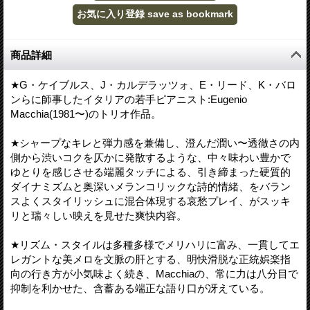
商品詳細
★G・ケイブルス、J・カルデラッツォ、E・リード、K・バロ
ンらに師事したイタリアの若手ピアニスト:Eugenio
Macchia(1981〜)のトリオ作品。
★シャープなキレと弾力感を兼備し、澄んだ潤い〜透徹さの内
側から渋いコクを仄かに発散するような、中々味わい豊かで
ゆとりを感じさせる端麗タッチによる、引き締まった硬質的
ダイナミズムと奥深いメランコリックな詩的情緒、をバラン
スよくスタイリッシュに混合体現する哀愁プレイ、がスッキ
リと瑞々しい映えを見せた爽快内容。
★リズム・スタイルは多種多様でメリハリに富み、一貫してエ
レガントな美メロを文脈の肝とする、明快滑脱な正統娯楽指
向の行き方が小気味よく続き、Macchiaの、常に力は八分目で
抑制を利かせた、含蓄ある端正な語り口が冴えている。