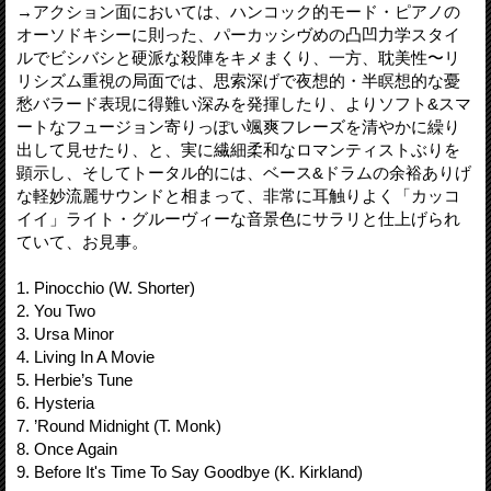
→アクション面においては、ハンコック的モード・ピアノの
オーソドキシーに則った、パーカッシヴめの凸凹力学スタイ
ルでビシバシと硬派な殺陣をキメまくり、一方、耽美性〜リ
リシズム重視の局面では、思索深げで夜想的・半瞑想的な憂
愁バラード表現に得難い深みを発揮したり、よりソフト&スマ
ートなフュージョン寄りっぽい颯爽フレーズを清やかに繰り
出して見せたり、と、実に繊細柔和なロマンティストぶりを
顕示し、そしてトータル的には、ベース&ドラムの余裕ありげ
な軽妙流麗サウンドと相まって、非常に耳触りよく「カッコ
イイ」ライト・グルーヴィーな音景色にサラリと仕上げられ
ていて、お見事。
1. Pinocchio (W. Shorter)
2. You Two
3. Ursa Minor
4. Living In A Movie
5. Herbie’s Tune
6. Hysteria
7. ’Round Midnight (T. Monk)
8. Once Again
9. Before It's Time To Say Goodbye (K. Kirkland)