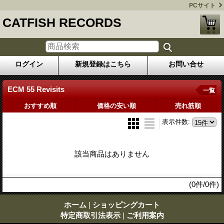
PCサイト
CATFISH RECORDS
ログイン
新規登録はこちら
お問い合せ
ECM 55 Revisits
一覧
おすすめ順
価格の安い順
売れ筋順
表示件数
:
該当商品はありません
(0件/0件)
ホーム
|
ショッピングカート
特定商取引法表示
|
ご利用案内