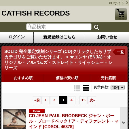
PCサイト
CATFISH RECORDS
ログイン
新規登録はこちら
お問い合せ
SOLID 完全限定復刻シリーズ (CD)クリックしたらサブ
一覧
カテゴリをご覧いただけます。 > ★エンヤ (ENJA)・オ
リジナル・アルバムズ・ストレイト・リイッシュー・シ
リーズ
おすすめ順
価格の安い順
売れ筋順
表示件数
:
...
«
前
1
2
3
4
15
次
»
CD JEAN-PAUL BRODBECK ジャン・ポー
ル・ブロードベック / ア・ディファレント・マ
インド
[CDSOL 46378]