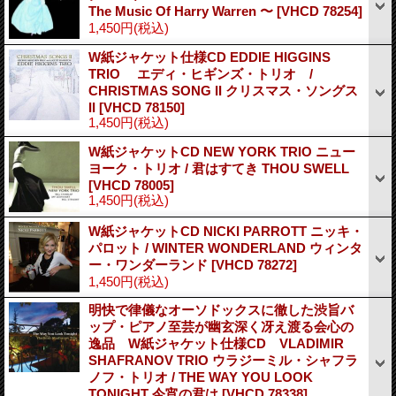
The Music Of Harry Warren 〜
[VHCD 78254]
1,450円
(税込)
W紙ジャケット仕様CD EDDIE HIGGINS
TRIO エディ・ヒギンズ・トリオ /
CHRISTMAS SONG II クリスマス・ソングス
II
[VHCD 78150]
1,450円
(税込)
W紙ジャケットCD NEW YORK TRIO ニュー
ヨーク・トリオ / 君はすてき THOU SWELL
[VHCD 78005]
1,450円
(税込)
W紙ジャケットCD NICKI PARROTT ニッキ・
パロット / WINTER WONDERLAND ウィンタ
ー・ワンダーランド
[VHCD 78272]
1,450円
(税込)
明快で律儀なオーソドックスに徹した渋旨バ
ップ・ピアノ至芸が幽玄深く冴え渡る会心の
逸品 W紙ジャケット仕様CD VLADIMIR
SHAFRANOV TRIO ウラジーミル・シャフラ
ノフ・トリオ / THE WAY YOU LOOK
TONIGHT 今宵の君は
[VHCD 78338]