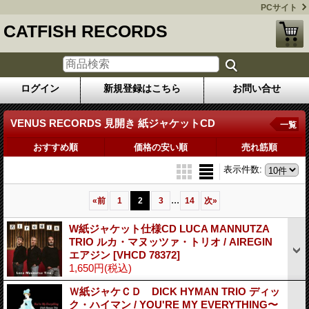
PCサイト
CATFISH RECORDS
ログイン
新規登録はこちら
お問い合せ
VENUS RECORDS 見開き 紙ジャケットCD
一覧
おすすめ順
価格の安い順
売れ筋順
表示件数
:
...
«
前
1
2
3
14
次
»
W紙ジャケット仕様CD LUCA MANNUTZA
TRIO ルカ・マヌッツァ・トリオ / AIREGIN
エアジン
[VHCD 78372]
1,650円
(税込)
Ｗ紙ジャケＣＤ DICK HYMAN TRIO ディッ
ク・ハイマン / YOU'RE MY EVERYTHING〜