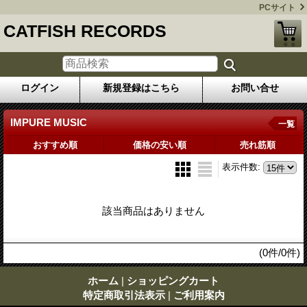
PCサイト
CATFISH RECORDS
ログイン
新規登録はこちら
お問い合せ
IMPURE MUSIC
一覧
おすすめ順
価格の安い順
売れ筋順
表示件数
:
該当商品はありません
(0件/0件)
ホーム
|
ショッピングカート
特定商取引法表示
|
ご利用案内