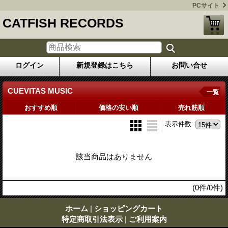
PCサイト
CATFISH RECORDS
ログイン
新規登録はこちら
お問い合せ
CUEVITAS MUSIC
一覧
おすすめ順
価格の安い順
売れ筋順
表示件数
:
該当商品はありません
(0件/0件)
ホーム
|
ショッピングカート
特定商取引法表示
|
ご利用案内