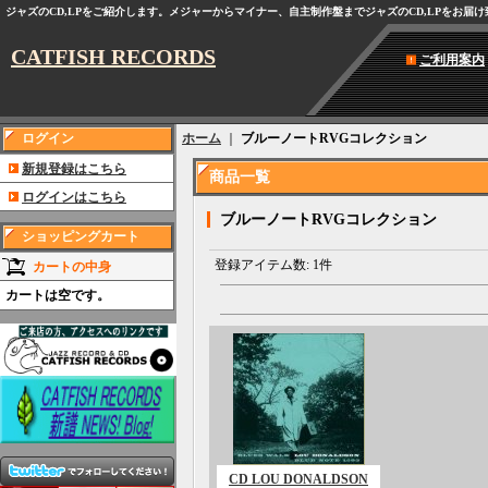
ジャズのCD,LPをご紹介します。メジャーからマイナー、自主制作盤までジャズのCD,LPをお届
CATFISH RECORDS
ご利用案内
ログイン
ホーム
｜
ブルーノートRVGコレクション
新規登録はこちら
商品一覧
ログインはこちら
ブルーノートRVGコレクション
ショッピングカート
登録アイテム数
:
1件
カートの中身
カートは空です。
CD LOU DONALDSON