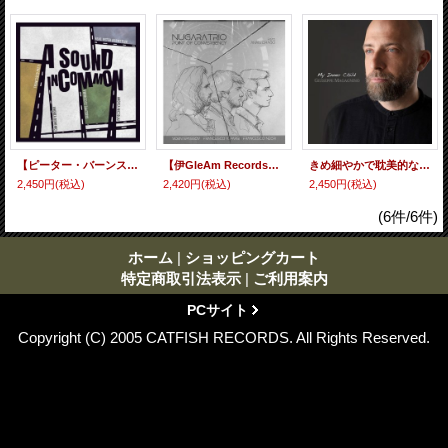
【ピーター・バーンスタイン参加!】CD Francesco Patti フランセスコ・パティ / A Sound In Common
【伊GleAm Records】CD Nugara Trio ヌガロ・トリオ / Point Of Convergency
きめ細やかで耽美的なヨーロピアン・ロマンティシズムやエレガンス並びに文学色と歯切れのいい鋭敏ダイナミズムを併せ持ったイタリアン・リリカル・ピアノ会心のクリーンヒット! CD GIUSEPPE MAGAGNINO ジュゼッペ・マガニーノ / MY INNER CHILD
2,450円
(税込)
2,420円
(税込)
2,450円
(税込)
(6件/6件)
ホーム
|
ショッピングカート
特定商取引法表示
|
ご利用案内
PCサイト
Copyright (C) 2005 CATFISH RECORDS. All Rights Reserved.