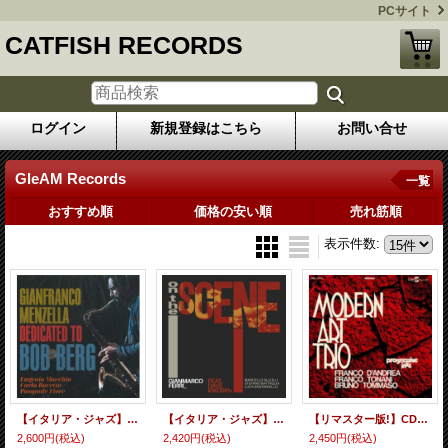
PCサイト
CATFISH RECORDS
ログイン
新規登録はこちら
お問い合せ
GleAM Records
一覧
おすすめ順
価格の安い順
売れ筋順
表示件数
:
【イタリア・ジャズ】CD Gianfranco Menzella ジャンフランコ・メンゼラ / Dedicated To Bob Berg
【イタリア・ジャズ】CD Gianmarco Ferri ジャンマルコ・フェリ / On The Scene
【リマスター版!】CD Franco D'Andrea フランコ・ダンドレア / Modern Art Trio
2,600円
(税込)
2,420円
(税込)
2,450円
(税込)