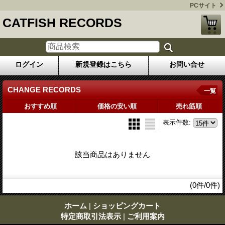
PCサイト
CATFISH RECORDS
ログイン
新規登録はこちら
お問い合せ
CHANGE RECORDS
一覧
おすすめ順
価格の安い順
売れ筋順
表示件数
:
該当商品はありません
(0件/0件)
ホーム
|
ショッピングカート
特定商取引法表示
|
ご利用案内