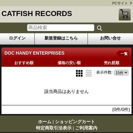
PCサイト
CATFISH RECORDS
ログイン
新規登録はこちら
お問い合せ
DOC HANDY ENTERPRISES
一覧
おすすめ順
価格の安い順
売れ筋順
表示件数
:
該当商品はありません
(0件/0件)
ホーム
|
ショッピングカート
特定商取引法表示
|
ご利用案内