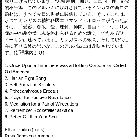
取り上げられています。“人種差別、偏見、自己同一性、経済
的不平等、このアルバムに収録されているミンガスの楽曲の
題材は、すべて今日の世界に関係している。そしてこれは、
かつてミンガスの精神科医エドマンド・ポロックが言ったよ
うに、「受容、尊敬、愛、理解、仲間、自由・・・つまり人
間の中の悪や憎しみを終わらせるための訴え」でもある”と、
イーサンは述べています。ミンガスへの敬意、そして現代社
会に寄せる彼の思いが、このアルバムには反映されていま
す。(新譜案内より)
1. Once Upon a Time there was a Holding Corporation Called
Old America
2. Haitian Fight Song
3. Self Portrait in 3 Colors
4. Pithecanthropus Erectus
5. Prayer for Passive Resistance
6. Meditation for a Pair of Wirecutters
7. Remember Rockefeller at Attica
8. Better Git It In Your Soul
Ethan Philion (bass)
Russ Johnson (trumpet)