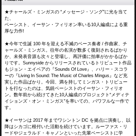
★チャールズ・ミンガスの “メッセージ・ソング”に光を当て
た、
ベーシスト、イーサン・フィリオン率いる10人編成による重
厚な力作!
★今年で生誕 100 年を迎える不滅のベース奏者 / 作曲家、チ
ャールズ・ミンガス。往年の名演が数多く復刻されるばかり
か、未発表音源も次々と登場し、再評価に拍車がかかるばか
りです。Sunnyside からリリースされているトリビュート作品
もジョン・エイベアの『Sounds Of Love』、ハリー・スコラ
ーの『Living In Sound: The Music of Charles Mingus』など充
実した作品ばかり。今回、満を持してミンガス・トリビュー
トを行なったのは、気鋭ベーシストのイーサン・フィリオ
ン。数年前から続けてきた10人編成のプロジェクト“メディテ
イションズ・オン・ミンガス”を率いての、パワフルな一作で
す。
★イーサンは 2017 年までワシントン DC を拠点に演奏し、以
降はシカゴに根付いた活動を続けています。ルーファス・リ
ードやジェラルド・キャノンといった先輩ベーシストに学