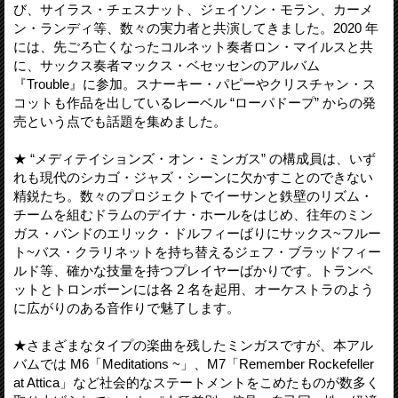
び、サイラス・チェスナット、ジェイソン・モラン、カーメ
ン・ランディ等、数々の実力者と共演してきました。2020 年
には、先ごろ亡くなったコルネット奏者ロン・マイルスと共
に、サックス奏者マックス・ベセッセンのアルバム
『Trouble』に参加。スナーキー・パピーやクリスチャン・ス
コットも作品を出しているレーベル “ローパドープ” からの発
売という点でも話題を集めました。
★ “メディテイションズ・オン・ミンガス” の構成員は、いず
れも現代のシカゴ・ジャズ・シーンに欠かすことのできない
精鋭たち。数々のプロジェクトでイーサンと鉄壁のリズム・
チームを組むドラムのデイナ・ホールをはじめ、往年のミン
ガス・バンドのエリック・ドルフィーばりにサックス~フルー
ト~バス・クラリネットを持ち替えるジェフ・ブラッドフィー
ルド等、確かな技量を持つプレイヤーばかりです。トランペ
ットとトロンボーンには各 2 名を起用、オーケストラのよう
に広がりのある音作りで魅了します。
★さまざまなタイプの楽曲を残したミンガスですが、本アル
バムでは M6「Meditations ~」、M7「Remember Rockefeller
at Attica」など社会的なステートメントをこめたものが数多く