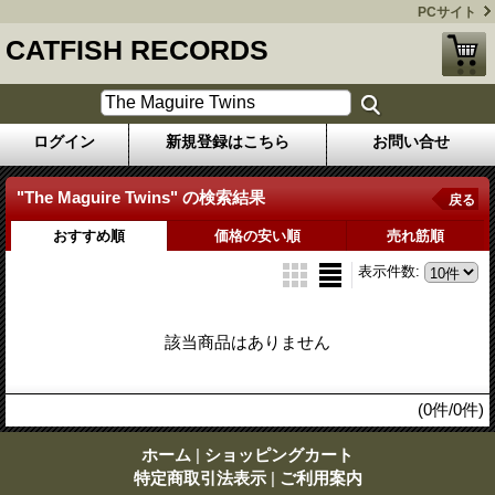
PCサイト
CATFISH RECORDS
ログイン
新規登録はこちら
お問い合せ
"The Maguire Twins"
の
検索結果
戻る
おすすめ順
価格の安い順
売れ筋順
表示件数
:
該当商品はありません
(0件/0件)
ホーム
|
ショッピングカート
特定商取引法表示
|
ご利用案内