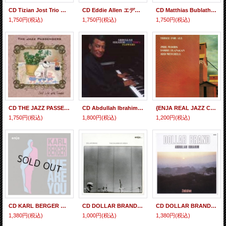
CD Tizian Jost Trio ティチィアン・ヨースト・トリオ / UNITED IN THE BIG BLUE ユナイテッド・イン・ザ・ビッグ・ブルー~ホルスト・ウェーバーに捧ぐ(完全限定生産盤)
CD Eddie Allen エディ・アレン / R'n'B アール・アンド・ビー(完全限定生産盤)
CD Matthias Bublath Band マティアス・バブラス・バンド・フィーチャリング・黒田卓也 / LIVE AT JAZZCLUB UNTERFAHRT ライヴ・アット・ジャズクラブ・ウンターファート(完全限定生産盤)
1,750円
(税込)
1,750円
(税込)
1,750円
(税込)
CD THE JAZZ PASSENGERS ジャズ・パッセンジャーズ / STILL LIFE WITH TROUBLE スティル・ライフ・ウィズ・トラブル(完全限定生産盤)
CD Abdullah Ibrahim アブドゥーラ・イブラヒム / CAPE TOWN FLOWERS ケープ・タウン・フラワーズ(完全限定生産盤)
{ENJA REAL JAZZ CLASSICS} CD PHIL WOODS フィル・ウッズ / THREE FOR ALL スリー・フォー・オール
1,750円
(税込)
1,800円
(税込)
1,200円
(税込)
CD KARL BERGER カール・ベルガー / WE ARE YOU ウィー・アー・ユー
CD DOLLAR BRAND ダラー・ブランド / BANYANA バンヤナ〜ザ・チルドレン・オブ・アフリカ
CD DOLLAR BRAND ダラー・ブランド / ZIMBABWE ジンバブエ
1,380円
(税込)
1,000円
(税込)
1,380円
(税込)