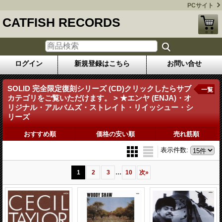
PCサイト
CATFISH RECORDS
ログイン
新規登録はこちら
お問い合せ
SOLID 完全限定復刻シリーズ (CD)クリックしたらサブ
一覧
カテゴリをご覧いただけます。 > ★エンヤ (ENJA)・オ
リジナル・アルバムズ・ストレイト・リイッシュー・シ
リーズ
おすすめ順
価格の安い順
売れ筋順
表示件数
:
...
1
2
3
10
次
»