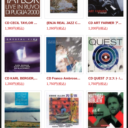
CD CECIL TAYLOR セシル・テイラー / LIVE IN RUVO 2000 ライヴ・イン・ルーヴォ 2000
{ENJA REAL JAZZ CLASSICS} CD WOODY SHAW ウディ・ショウ / LOTUS FLOWER ロータス・フラワー
CD ART FARMER アート・ファーマー / IN EUROPE イン・ヨーロッパ
1,380円
(税込)
1,260円
(税込)
1,200円
(税込)
CD KARL BERGER,DAVE HOLLAND,ED BLACKWELL カール・ベルガー、デイブ・ホランド、エド・ブラックウェル / クリスタル・ファイヤー
CD Franco Ambrosetti フランコ・アンブロゼッティ・フィーチャリング・ジョン・スコフィールド / NORA ノラ(完全限定生産盤)
CD QUEST クエスト / CIRCULAR DREAMING PLAYS THE MUSIC OF MILES'60 サーキュラー・ドリーミング~プレイズ・ザ・ミュージック・オブ・マイルス・デイヴィス60's(完全限定生産盤)
1,200円
(税込)
1,750円
(税込)
1,750円
(税込)