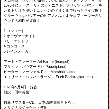
★当時ヨーロッパで活躍していた巨人アート・ファーマーが
1970年にオーストリアのピアニスト、フリッツ・パウアー率
いるトリオを率いミュンヘンのドミシルで行ったライヴ盤！
グルーヴィなパウアーのピアノとふくよかなファーマーのサ
ウンドの相性が抜群！
1.コンコード
2.オーヴァーナイト
3.リ・エントリー
4.コンコース
5.レインメーカー
アート・ファーマー Art Farmer(trumpet)
フリッツ・パウアー Fritz Pauer(piano）
ピーター・マーシャル Peter Marshall(bass）
エイリッヒ・バッハトラーグル Erich Bachtragl(drums）
1970年5月4日 録音
解説：田中英俊
最新リマスターCD、日本語解説書き下ろし
オリジナルジャケット使用