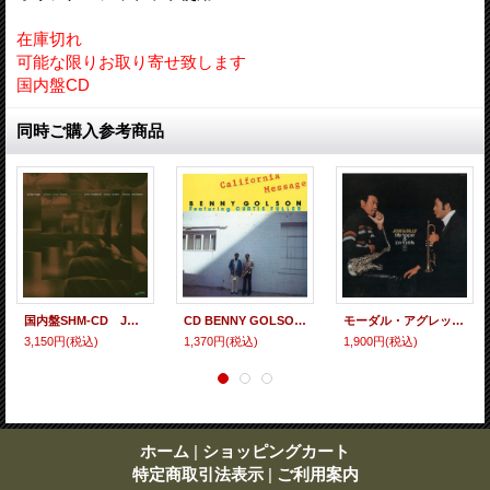
在庫切れ
可能な限りお取り寄せ致します
国内盤CD
同時ご購入参考商品
国内盤SHM-CD JULIAN LAGE ジュリアン・ラージ / SCENES FROM ABOVE +1 シーンズ・フロム・アバヴ +1 フォーキー・ブルージーでマイルド・テンダーなひたすら柔和によく歌うギターの寛ぎリリカル・プレイが爽やかに冴えた独自のアメリカーナ・ジャズ世界
CD BENNY GOLSON ベニー・ゴルソン・フィーチャリング・カーティス・フラー / CALIFORNIA MESSAGE カリフォルニア・メッセージ
モーダル・アグレッシヴでちょっとヤバイぐらいの突撃疾走感みなぎった1970年代ならではの生々しいスピリチュアル・バピッシュ・アクション傑作! CD BILLY HARPER & JON FADDIS ビリー・ハーパー & ジョン・ファディス / JON & BILLY ジョン & ビリー
3,150円
(税込)
1,370円
(税込)
1,900円
(税込)
ホーム
|
ショッピングカート
特定商取引法表示
|
ご利用案内