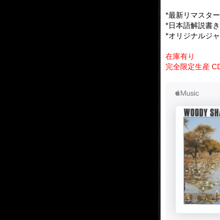
*最新リマスター
*日本語解説書
*オリジナルジ
在庫有り
完全限定生産 C