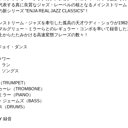
代表する真に良質なジャズ・レーベルの核となるメインストリーム
リーズ ”ENJA REAL JAZZ CLASSICS”！
インストリーム・ジャズを牽引した孤高の天才ウディ・ショウが198
マルグリュー・ミラーらとのレギュラー・コンボを率いて録音した
上からたたみかける高速変態フレーズの数々！
ジョイ・ダンス
ラワー
・ラン
・ソングス
TRUMPET）
ーレ（TROMBONE）
ラー（PIANO）
・ジェームズ（BASS）
（DRUMS）
NY 録音