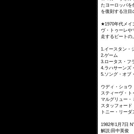
たヨーロッパを
を復刻する注目の新シ
★1970年代メ
ヴ・トゥーレや
走するビートの
1.イースタン・
2.ゲーム
3.ロータス・フ
4.ラハサーンズ
5.ソング・オブ
ウディ・ショウ（
スティーヴ・トゥ
マルグリュー・ミ
スタッフォード
トニー・リーダス
1982年1月7日 
解説:田中英俊