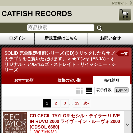
PCサイト
CATFISH RECORDS
ログイン
新規登録はこちら
お問い合せ
SOLID 完全限定復刻シリーズ (CD)クリックしたらサブ
一覧
カテゴリをご覧いただけます。 > ★エンヤ (ENJA)・オ
リジナル・アルバムズ・ストレイト・リイッシュー・シ
リーズ
おすすめ順
価格の安い順
売れ筋順
表示件数
:
...
1
2
3
15
次
»
CD CECIL TAYLOR セシル・テイラー / LIVE
IN RUVO 2000 ライヴ・イン・ルーヴォ 2000
[CDSOL 6680]
1,380円
(税込)