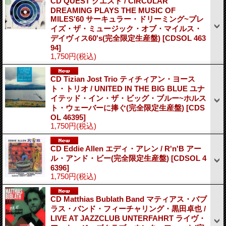
CD QUEST クエスト / CIRCULAR
DREAMING PLAYS THE MUSIC OF
MILES'60 サーキュラー・ドリーミング~プレ
イズ・ザ・ミュージック・オブ・マイルス・
デイヴィス60's(完全限定生産盤)
[CDSOL 463
94]
1,750円
(税込)
CD Tizian Jost Trio ティチィアン・ヨース
ト・トリオ / UNITED IN THE BIG BLUE ユナ
イテッド・イン・ザ・ビッグ・ブルー~ホルス
ト・ウェーバーに捧ぐ(完全限定生産盤)
[CDS
OL 46395]
1,750円
(税込)
CD Eddie Allen エディ・アレン / R'n'B アー
ル・アンド・ビー(完全限定生産盤)
[CDSOL 4
6396]
1,750円
(税込)
CD Matthias Bublath Band マティアス・バブ
ラス・バンド・フィーチャリング・黒田卓也 /
LIVE AT JAZZCLUB UNTERFAHRT ライヴ・