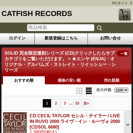
PCサイト
CATFISH RECORDS
ログイン
新規登録はこちら
お問い合せ
SOLID 完全限定復刻シリーズ (CD)クリックしたらサブ
一覧
カテゴリをご覧いただけます。 > ★エンヤ (ENJA)・オ
リジナル・アルバムズ・ストレイト・リイッシュー・シ
リーズ
おすすめ順
価格の安い順
売れ筋順
表示件数
:
...
1
2
3
15
次
»
CD CECIL TAYLOR セシル・テイラー / LIVE
IN RUVO 2000 ライヴ・イン・ルーヴォ 2000
[CDSOL 6680]
1,380円
(税込)