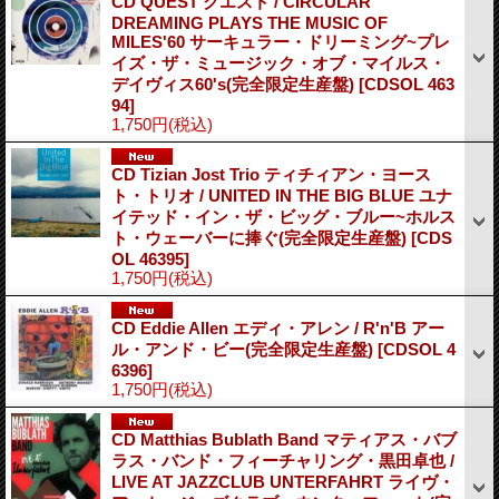
CD QUEST クエスト / CIRCULAR
DREAMING PLAYS THE MUSIC OF
MILES'60 サーキュラー・ドリーミング~プレ
イズ・ザ・ミュージック・オブ・マイルス・
デイヴィス60's(完全限定生産盤)
[CDSOL 463
94]
1,750円
(税込)
CD Tizian Jost Trio ティチィアン・ヨース
ト・トリオ / UNITED IN THE BIG BLUE ユナ
イテッド・イン・ザ・ビッグ・ブルー~ホルス
ト・ウェーバーに捧ぐ(完全限定生産盤)
[CDS
OL 46395]
1,750円
(税込)
CD Eddie Allen エディ・アレン / R'n'B アー
ル・アンド・ビー(完全限定生産盤)
[CDSOL 4
6396]
1,750円
(税込)
CD Matthias Bublath Band マティアス・バブ
ラス・バンド・フィーチャリング・黒田卓也 /
LIVE AT JAZZCLUB UNTERFAHRT ライヴ・