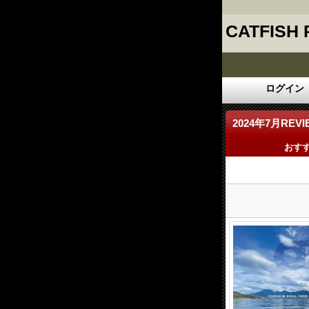
CATFISH
ログイン
2024年7月REVI
おす