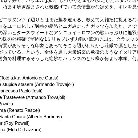
れる恰好で、パウエル(p)の、しっかりと重心の安定したスタンス
、巧まず研ぎ澄まされた毅然げでいて余情豊かな冴えを、キレを見
ピエラヌンツィ辺りとはまた趣を違える、敢えて大雑把に捉えるな
向をユーロ化して独特の憂愁とニガみ走ったガッツを加えた、とで
の深いビタースウィートなアンニュイ・ロマンの歌いっぷりに無双
の殊の外精確で堅固な1ミリもブレず力強い筆運びには、クラシッ
背景がありそうな印象もあってそこら辺がわりかし荘厳で凛とした
がっている、という、全体を通じ大衆娯楽の象徴のようなイタリア
勝負で料理するそうした絶妙なバランスのとり様が何より本領、何
Totò a.k.a. Antonio de Curtis)
a stupida stasera (Armando Trovajoli)
rancesco Paolo Tosti)
e Trastevere (Armando Trovajoli)
Powell)
oma (Renato Rascel)
Santa Chiara (Alberto Barberis)
r (Roy Powell)
na (Eldo Di Lazzaro)