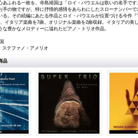
心あふれる一枚を、寺島靖国は「ロイ・パウエルは歌いの名手です
お手の物ですが、特に抒情的感情をあらわにしたスローナンバーで
る。その続編にあたる作品とロイ・パウエルが位置づける今作『The It
』にも、イタリア楽曲を7曲、オリジナル楽曲を2曲収録。イタリアの美
うな豊かなメロディーに溢れたピアノ・トリオ作品。
国
：ステファノ・アメリオ
商品