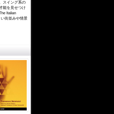
。スイング系の
才能を見せつけ
alian
しい街並みや情景