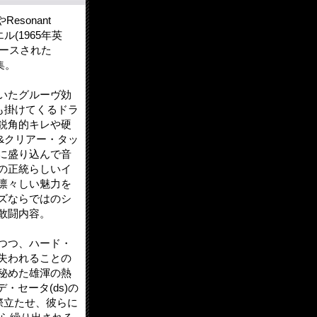
sonant
(1965年英
リリースされた
集。
いたグルーヴ効
も掛けてくるドラ
鋭角的キレや硬
&クリアー・タッ
に盛り込んで音
の正統らしいイ
凛々しい魅力を
ズならではのシ
敢闘内容。
つつ、ハード・
失われることの
秘めた雄渾の熱
・セータ(ds)の
際立たせ、彼らに