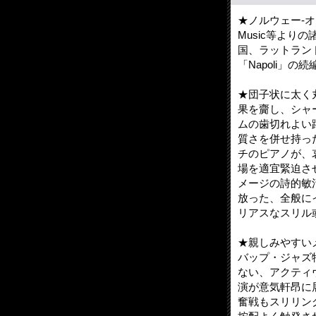
★ノルウェー-オス
Music等より
国、ラットランドの
「Napoli」
★団子状に太く
果を齎し、シャ
ムの歯切れよい
質さを併せ持っ
チのピアノが、
場を適宜緊迫さ
メージの詩的敏
放った、全般に
リアスなスリル
★親しみやすい
バップ・ジャズ
ない、アクティ
演が意気軒昂に展
奮戦もスリリン