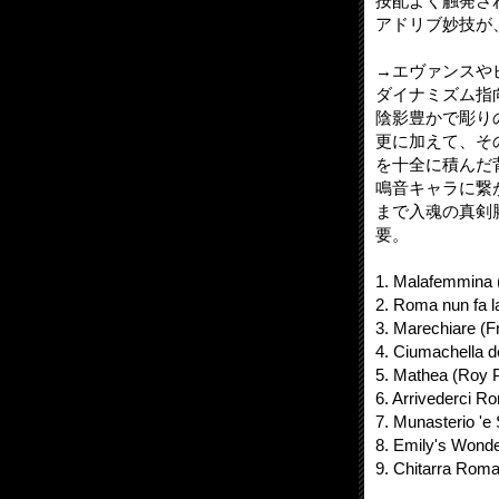
按配よく触発さ
アドリブ妙技が
→エヴァンスや
ダイナミズム指
陰影豊かで彫り
更に加えて、そ
を十全に積んだ
鳴音キャラに繋
まで入魂の真剣
要。
1. Malafemmina (
2. Roma nun fa l
3. Marechiare (F
4. Ciumachella d
5. Mathea (Roy 
6. Arrivederci R
7. Munasterio 'e 
8. Emily's Wonde
9. Chitarra Roma