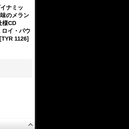
ダイナミッ
風味のメラン
仕様CD
ETA ロイ・パウ
[TYR 1126]