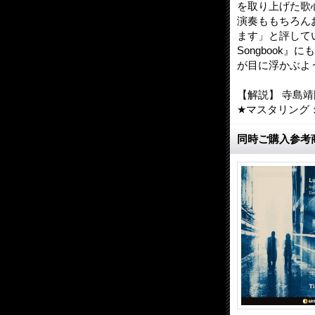
を取り上げた歌
演奏ももちろん
ます」と評してい
Songbook
が目に浮かぶよ
【解説】 寺島靖
★マスタリング
同時ご購入参考