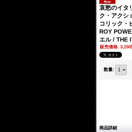
哀愁のイタ
ク・アクシ
コリック・
ROY POWEL
エル / TH
販売価格
:
3,15
数量
:
商品詳細