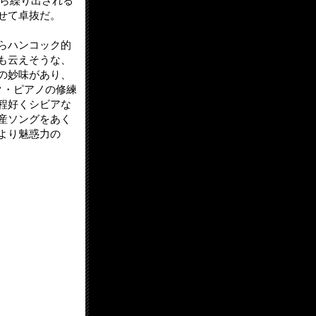
から繰り出される
せて卓抜だ。
らハンコック的
も云えそうな、
の妙味があり、
ク・ピアノの修練
程好くシビアな
産ソングをあく
より魅惑力の