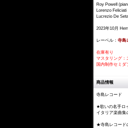
Roy Powell (pian
Lorenzo Feliciati 
Lucrezio De Set
2023年10月 Hemi
レーベル：
寺島
在庫有り
マスタリング：
国内制作セミダ
商品情報
寺島レコード
★歌いの名手ロイ
イタリア楽曲集
★寺島レコードの