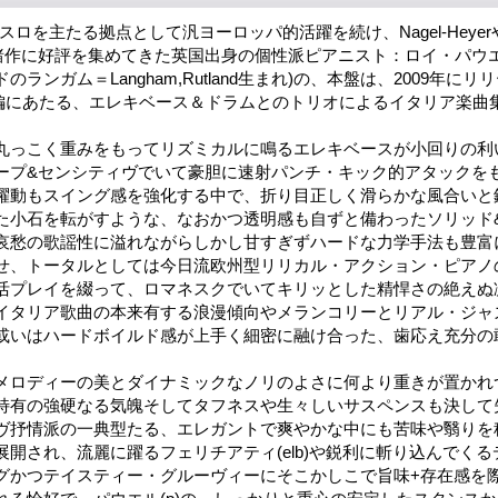
ロを主たる拠点として汎ヨーロッパ的活躍を続け、Nagel-HeyerやRe
の諸作に好評を集めてきた英国出身の個性派ピアニスト：ロイ・パウエル
ランガム＝Langham,Rutland生まれ)の、本盤は、2009年に
の続編にあたる、エレキベース＆ドラムとのトリオによるイタリア楽曲
丸っこく重みをもってリズミカルに鳴るエレキベースが小回りの利
ープ&センシティヴでいて豪胆に速射パンチ・キック的アタックを
躍動もスイング感を強化する中で、折り目正しく滑らかな風合いと
た小石を転がすような、なおかつ透明感も自ずと備わったソリッド
哀愁の歌謡性に溢れながらしかし甘すぎずハードな力学手法も豊富
せ、トータルとしては今日流欧州型リリカル・アクション・ピアノ
活プレイを綴って、ロマネスクでいてキリッとした精悍さの絶えぬ
イタリア歌曲の本来有する浪漫傾向やメランコリーとリアル・ジャ
或いはハードボイルド感が上手く細密に融け合った、歯応え充分の
メロディーの美とダイナミックなノリのよさに何より重きが置かれ
特有の強硬なる気魄そしてタフネスや生々しいサスペンスも決して
ヴ抒情派の一典型たる、エレガントで爽やかな中にも苦味や翳りを
開され、流麗に躍るフェリチアティ(elb)や鋭利に斬り込んでくるデ
グかつテイスティー・グルーヴィーにそこかしこで旨味+存在感を