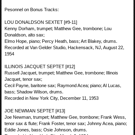
Pesonnel on Bonus Tracks:
LOU DONALDSON SEXTET [#9-11]
Kenny Dorham, trumpet; Matthew Gee, trombone; Lou
Donaldson, alto sax;
Elmo Hope, piano; Percy Heath, bass; Art Blakey, drums.
Recorded at Van Gelder Studio, Hackensack, NJ, August 22,
1954
ILLINOIS JACQUET SEPTET [#12]
Russell Jacquet, trumpet; Matthew Gee, trombone; Illinois
Jacquet, tenor sax;
Cecil Payne, baritone sax; Raymond Acea; piano; Al Lucas,
bass; Shadow Wilson, drums.
Recorded in New York City, December 11, 1953
JOE NEWMAN SEPTET [#13]
Joe Newman, trumpet; Matthew Gee, trombone; Frank Wess,
tenor sax & flute; Frank Foster, tenor sax; Johnny Acea, piano;
Eddie Jones, bass; Osie Johnson, drums.