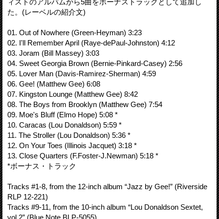
ィストのアルバムから5曲をボーナストラックとして追加し
た。(レーベルの紹介文)
01. Out of Nowhere (Green-Heyman) 3:23
02. I'll Remember April (Raye-dePaul-Johnston) 4:12
03. Joram (Bill Massey) 3:03
04. Sweet Georgia Brown (Bernie-Pinkard-Casey) 2:56
05. Lover Man (Davis-Ramirez-Sherman) 4:59
06. Gee! (Matthew Gee) 6:08
07. Kingston Lounge (Matthew Gee) 8:42
08. The Boys from Brooklyn (Matthew Gee) 7:54
09. Moe's Bluff (Elmo Hope) 5:08 *
10. Caracas (Lou Donaldson) 5:59 *
11. The Stroller (Lou Donaldson) 5:36 *
12. On Your Toes (Illinois Jacquet) 3:18 *
13. Close Quarters (F.Foster-J.Newman) 5:18 *
*ボーナス・トラック
Tracks #1-8, from the 12-inch album “Jazz by Gee!” (Riverside
RLP 12-221)
Tracks #9-11, from the 10-inch album “Lou Donaldson Sextet,
vol.2” (Blue Note BLP-5055)