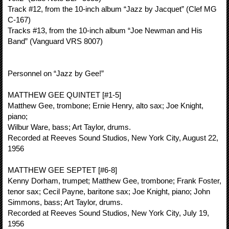
Track #12, from the 10-inch album “Jazz by Jacquet” (Clef MG
C-167)
Tracks #13, from the 10-inch album “Joe Newman and His
Band” (Vanguard VRS 8007)
Personnel on “Jazz by Gee!”
MATTHEW GEE QUINTET [#1-5]
Matthew Gee, trombone; Ernie Henry, alto sax; Joe Knight,
piano;
Wilbur Ware, bass; Art Taylor, drums.
Recorded at Reeves Sound Studios, New York City, August 22,
1956
MATTHEW GEE SEPTET [#6-8]
Kenny Dorham, trumpet; Matthew Gee, trombone; Frank Foster,
tenor sax; Cecil Payne, baritone sax; Joe Knight, piano; John
Simmons, bass; Art Taylor, drums.
Recorded at Reeves Sound Studios, New York City, July 19,
1956