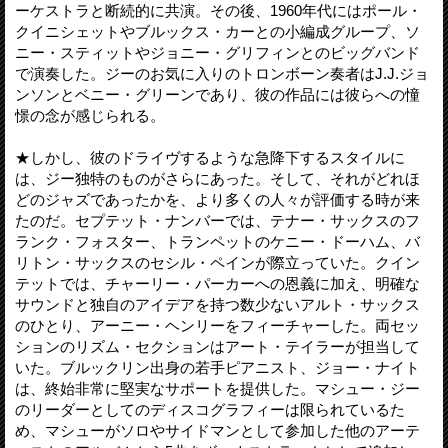
ーケストラと断続的に共演。その後、1960年代にはポール・
クイニシェットやブルックス・カーとの小編成グループ、ソ
ニー・スティットやジョニー・グリフィンとのビッグバンド
で演奏した。ジーのお気に入りのトロンボーン奏者はJ.J.ジョ
ンソンとベニー・グリーンであり、彼の作品には彼らへの憧
憬の念が感じられる。
★しかし、彼のドライヴするような急降下するスタイルに
は、ジー独特のものがさらにあった。そして、それがどれほ
どのジャズであったかを、より多くの人々が評価する時が来
たのだ。セプテット・ナンバーでは、テナー・サックスのフ
ランク・フォスター、トランペットのケニー・ドーハム、バ
リトン・サックスのセシル・ペインが際立っていた。クイン
テットでは、チャーリー・パーカーへの恩義に加え、明確な
サウンドと独自のアイデアを持つ数少ないアルト・サックス
のひとり、アーニー・ヘンリーをフィーチャーした。両セッ
ションのリズム・セクションはアート・テイラーが担当して
いた。ブルックリン出身の若手ピアニスト、ジョー・ナイト
は、終始非常に堅実なサポートを提供した。マシュー・ジー
のリーダーとしてのディスコグラフィーは限られているた
め、マシューがソロやサイドマンとして参加した他のアーテ