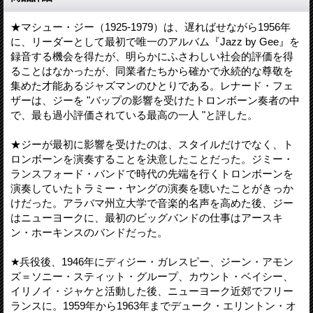
★マシュー・ジー（1925-1979）は、遅ればせながら1956年
に、リーダーとして最初で唯一のアルバム『Jazz by Gee』を
録音する機会を得たが、明らかにふさわしい社会的評価を得
ることはなかったが、同業者たちから確かで永続的な尊敬を
集めた才能あるジャズマンのひとりである。レナード・フェ
ザーは、ジーを "バップの影響を受けたトロンボーン奏者の中
で、最も過小評価されている最高の一人 "と評した。
★ジーが最初に影響を受けたのは、スタイルだけでなく、ト
ロンボーンを演奏することを決意したことだった。ジミー・
ランスフォード・バンドで時代の先端を行くトロンボーンを
演奏していたトラミー・ヤングの演奏を聴いたことがきっか
けだった。アラバマ州立大学で音楽的名声を高めた後、ジー
はニューヨークに、最初のビッグバンドの仕事はアースキ
ン・ホーキンスのバンドだった。
★兵役後、1946年にディジー・ガレスピー、ジーン・アモン
ズ＝ソニー・スティット・グループ、カウント・ベイシー、
イリノイ・ジャケと活動した後、ニューヨーク近郊でフリー
ランスに。1959年から1963年までデューク・エリントン・オ