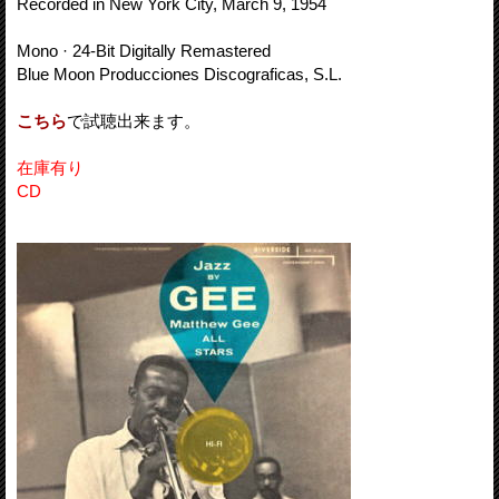
Recorded in New York City, March 9, 1954
Mono · 24-Bit Digitally Remastered
Blue Moon Producciones Discograficas, S.L.
こちら
で試聴出来ます。
在庫有り
CD