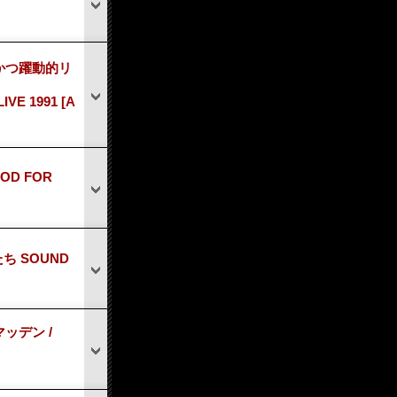
かつ躍動的リ
IVE 1991
[A
OD FOR
ち SOUND
マッデン /