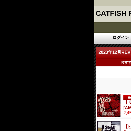
CATFISH
ログイン
2023年12月REV
おす
【リ
[AM
2,4
【ピ