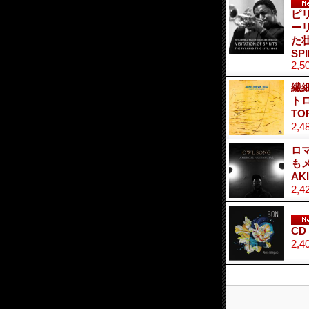
ピ
ー
た壮
SPI
2,5
繊
ト
TO
2,4
ロ
も
AK
2,4
CD
2,4