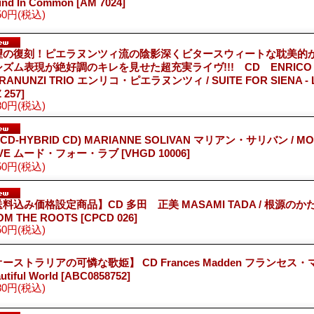
und In Common
[AM 7024]
50円
(税込)
望の復刻！ピエラヌンツィ流の陰影深くビタースウィートな耽美的
シズム表現が絶好調のキレを見せた超充実ライヴ!!! CD ENRICO
ERANUNZI TRIO エンリコ・ピエラヌンツィ / SUITE FOR SIENA - L
 257]
80円
(税込)
ACD-HYBRID CD) MARIANNE SOLIVAN マリアン・サリバン / MO
OVE ムード・フォー・ラブ
[VHGD 10006]
50円
(税込)
料込み価格設定商品】CD 多田 正美 MASAMI TADA / 根源のかた
OM THE ROOTS
[CPCD 026]
50円
(税込)
ーストラリアの可憐な歌姫】 CD Frances Madden フランセス・
utiful World
[ABC0858752]
80円
(税込)