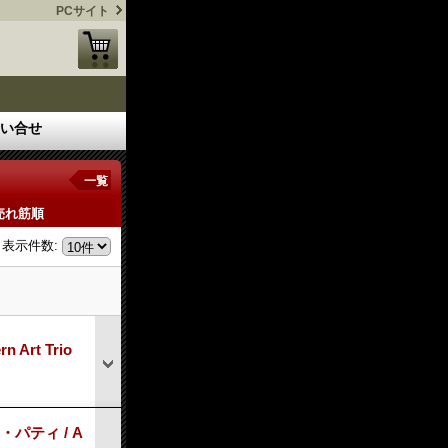
PCサイト
い合せ
一覧
売れ筋順
表示件数
:
Art Trio
・パティ / A