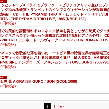
リッとシャープ&ドライでブラック・スピリチュアリティ並びにブ
リング溢れる硬質トランペットのインプロヴィゼーションが旨味満
快編! CD THE PYRAMID TRIO ザ・ピラミッド・トリオ / VISIT
RITS - THE PYRAMID TRIO LIVE, 1985
[NBCD 162]
00円
(税込)
細で耽美的な詩情溢れるロマネスク傾向を旨としながら硬質でダイ
ロングネスも自ずと備わった哀愁滲む北欧抒情派ピアノ会心打! CD
RVIK TRIO アルネ・トールヴィーク / SONGS FOR ROMAN
[LOS 
80円
(税込)
マネスクで牧歌的な落ち着いたユートピア風の詩情世界が繊細端正
メロディックに描き出される吟遊感漂う逸品 輸入盤CD AMBRO
INMUSIRE アンブローズ・アキンムシーレ / OWL SONG
[7559790
20円
(税込)
 石黒 晃 AKIRA ISHIGURO / BON
[SCOL 1068]
00円
(税込)
1
2
次
»