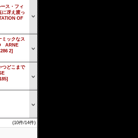
ルース・フィ
点に冴え渡っ
ATION OF
ナミックなス
 ARNE
286 2]
かつどこまで
SE
185]
(10件/14件)