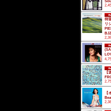
So
2,4
待
リ
PI
BJZ
2,3
(S
L
4,7
【送
FR
2,7
【オ
Bea
2,3