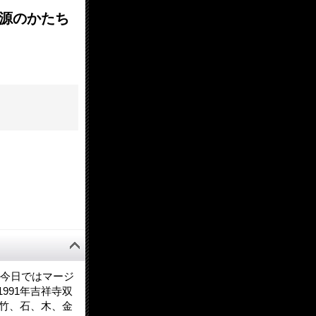
 根源のかたち
、今日ではマージ
991年吉祥寺双
い竹、石、木、金