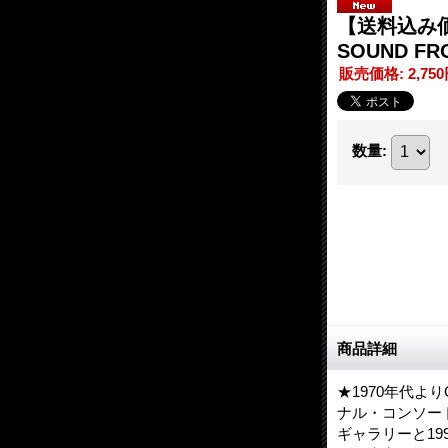
【送料込み価
SOUND FR
販売価格
:
2,75
数量
:
商品詳細
★1970年代
ナル・コンソー
ギャラリーと1