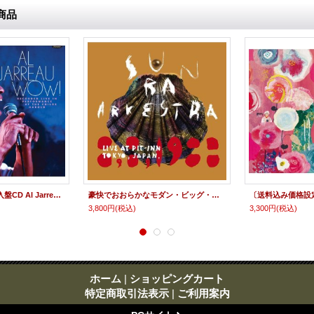
商品
【放送録音音源】輸入盤CD Al Jarreau アル・ジャロー / Wow! Live in Performance at the Childe Harold
豪快でおおらかなモダン・ビッグ・バンドの正統的側面とちょっと不思議な宇宙飛行の趣やスピリチュアル・フリー傾向を併せ持った適度に猥雑で賑々しいサーカスを見るような絶頂ライヴ! 2枚組CD SUN RA ARKESTRA サン・ラ・アーケストラ / LIVE AT PIT-INN TOKYO, JAPAN, 8, 8, 1988
3,800円
(税込)
3,300円
(税込)
ホーム
|
ショッピングカート
特定商取引法表示
|
ご利用案内