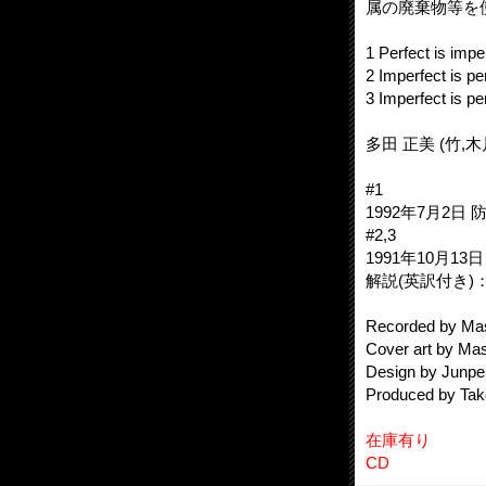
属の廃棄物等を
1 Perfect is impe
2 Imperfect is pe
3 Imperfect is pe
多田 正美 (竹,
#1
1992年7月2
#2,3
1991年10月1
解説(英訳付き)
Recorded by Ma
Cover art by Ma
Design by Junpei
Produced by Ta
在庫有り
CD