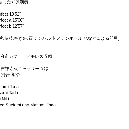
使った即興演奏。
rfect 19'52"
rfect a 15'06"
rfect b 12'57"
木片,枯枝,空き缶,石,シンバル小,ステンボール,水などによる即興)
日 防府市カフェ・アモレス収録
3日 吉祥寺双ギャラリー収録
：河合 孝治
sami Tada
sami Tada
 Niki
keo Suetomi and Masami Tada