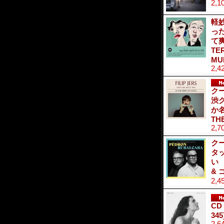
2,1
軽
っ
て爽
TE
MU
2,4
ク
渋
か名
TH
2,7
ク
タ
い 
& 
2,4
CD
345
2,6