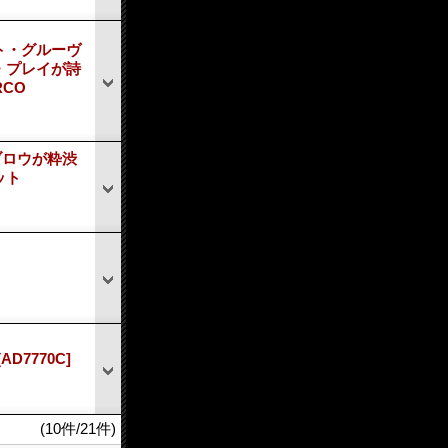
ト・グルーヴ
・プレイが詩
CO
ブロウが粋渋
ット
[AD7770C]
(10件/21件)