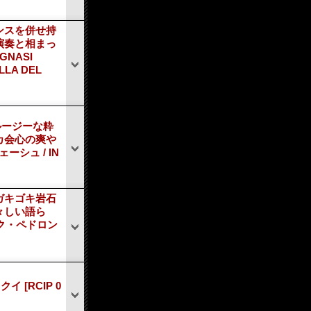
ンスを併せ持
演奏と相まっ
NASI
LA DEL
ルージーな粋
カ会心の爽や
ェーシュ / IN
ガキゴキ岩石
々しい語ら
リック・ペドロン
ラ・クイ
[RCIP 0