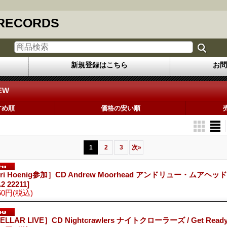
 RECORDS
新規登録はこちら
お問
EW
すめ順
価格の安い順
1
2
3
次
»
ri Hoenig参加］CD Andrew Moorhead アンドリュー・ムアヘッド / I
2 22211]
50円
(税込)
ELLAR LIVE］CD Nightcrawlers ナイトクローラーズ / Get Read