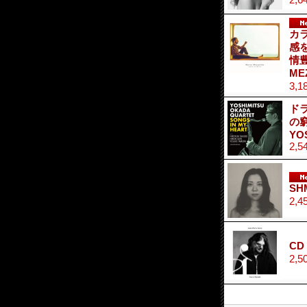
カ
感
情
ME
3,1
ド
の
YO
2,5
SH
2,4
CD
2,5