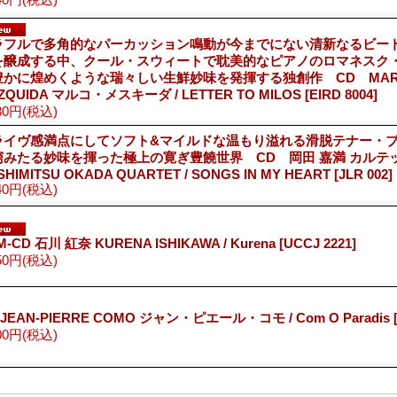
ラフルで多角的なパーカッション鳴動が今までにない清新なるビー
を醸成する中、クール・スウィートで耽美的なピアノのロマネスク
豊かに煌めくような瑞々しい生鮮妙味を発揮する独創作 CD MAR
ZQUIDA マルコ・メスキーダ / LETTER TO MILOS
[EIRD 8004]
80円
(税込)
ライヴ感満点にしてソフト&マイルドな温もり溢れる滑脱テナー・
窮みたる妙味を揮った極上の寛ぎ豊饒世界 CD 岡田 嘉満 カルテ
SHIMITSU OKADA QUARTET / SONGS IN MY HEART
[JLR 002]
40円
(税込)
M-CD 石川 紅奈 KURENA ISHIKAWA / Kurena
[UCCJ 2221]
50円
(税込)
 JEAN-PIERRE COMO ジャン・ピエール・コモ / Com O Paradis
00円
(税込)