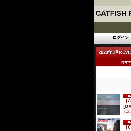
CATFISH
ログイン
2023年3月REVI
おす
［A
[OA
2,3
［C