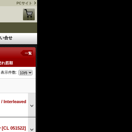
PCサイト
い合せ
一覧
売れ筋順
表示件数
:
nterleaved
y
[CL 051522]