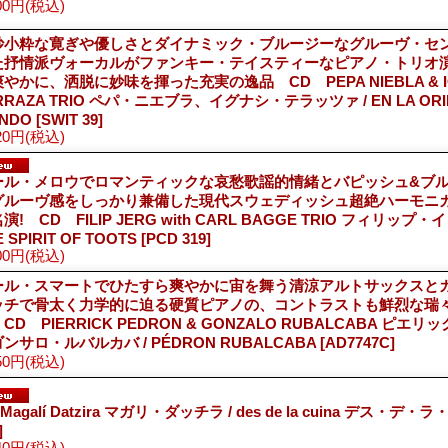
00円
(税込)
妙小粋な寛ぎや優しさとダイナミック・ブルージーなグルーヴ・セ
た抒情派ヴォーカルがファンキー・テイスティーなピアノ・トリオ
やかに、洒脱に妙味を揮った充実の逸品 CD PEPA NIEBLA & IG
RRAZA TRIO ペパ・ニエブラ、イグナシ・テラッツァ / EN LA ORIL
NDO
[SWIT 39]
20円
(税込)
ール・メロウでロマンティックな哀愁歌謡的情緒とバピッシュ&ブ
グルーヴ感をしっかり兼備した現代スウェディッシュ超絶ハーモニ
演! CD FILIP JERG with CARL BAGGE TRIO フィリップ・イ
E SPIRIT OF TOOTS
[PCD 319]
00円
(税込)
ール・スマートでひたすら爽やかに宙を舞う清涼アルトサックスと
ッチで骨太く力学的に迫る硬質ピアノの、コントラストも鮮烈な瑞
CD PIERRICK PEDRON & GONZALO RUBALCABA ピエ
ゴンサロ・ルバルカバ / PÉDRON RUBALCABA
[AD7747C]
50円
(税込)
 Magalí Datzira マガリ・ダッチラ / des de la cuina デス・デ・
]
40円
(税込)