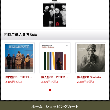
同時ご購入参考商品
国内盤CD THE ELVIN JONES JAZZ MACHINE エルヴィン・ジョーンズ・ジャズ・マシーン / REMEMBRANCE リメンブランス モーダル・アグレッシヴにしてジェントル&スマートな面もあるスピリチュアル・ジャズとハード・バップの間を寄せては返す70年代硬派路線の気魄みなぎった金字塔!
輸入盤CD PETER SOMUAH ピーター・ソムア / WALKING DISTANCE マイルスやハバード、ハーグローヴらの心意気を継承したハードボイルドなトランペット咆哮が今日的音場の中でシャープ&フレッシュに映える充実作!
輸入盤CD Shabaka シャバカ / Perceive its Beauty,Acknowledge its Grace
2,100円
(税込)
3,200円
(税込)
2,350円
(税込)
ホーム
|
ショッピングカート