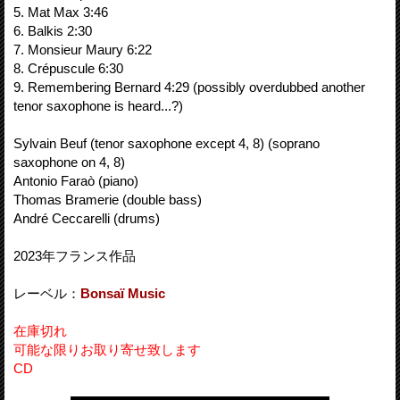
5. Mat Max 3:46
6. Balkis 2:30
7. Monsieur Maury 6:22
8. Crépuscule 6:30
9. Remembering Bernard 4:29 (possibly overdubbed another
tenor saxophone is heard...?)
Sylvain Beuf (tenor saxophone except 4, 8) (soprano
saxophone on 4, 8)
Antonio Faraò (piano)
Thomas Bramerie (double bass)
André Ceccarelli (drums)
2023年フランス作品
レーベル：
Bonsaï Music
在庫切れ
可能な限りお取り寄せ致します
CD