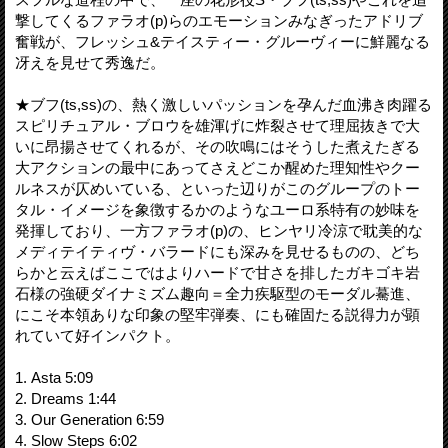
撃してくるファラオ(p)らのエモーションみなぎったアドリブ
奮戦が、フレッシュ&テイスティー・グルーヴィーに鮮麗なる
冴えを見せて秀逸だ。
★ブフ(ts,ss)の、熱く激しいパッションを孕んだ血沸き肉躍る
スピリチュアル・ブロウを雄渾げに炸裂させて理屈抜きで大
いに昂揚させてくれるが、その吹鳴にはそうした煮えたぎる
大アクションの最中にあってさえどこか醒めた理知性やクー
ルネスが仄めいている、といった辺りがこのグループのトー
タル・イメージを象徴するかのようなユーロ系特有の妙味を
発揮しており、一方ファラオ(p)の、ヒンヤリ冷涼で耽美的な
メディテイティヴ・バラードにも深みを見せるものの、どち
らかと云えばここではよりハードで甘さを排したガキゴキ岩
石様の強硬ダイナミズム趣向＝全力疾駆型のモーダル驀進、
にこそ本領ありな印象の堅牢弾奏、にも確固たる説得力が顕
れていて好インパクト。
1. Asta 5:09
2. Dreams 1:44
3. Our Generation 6:59
4. Slow Steps 6:02