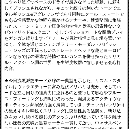
にウネり波打つベースのドライヴ感みなぎった鳴動、に頼も
しくプッシュされながら、キュッと絞りの利いたトーンでエ
ネルギッシュ&アグレッシヴであり同時にクール・スマートで
もある情感豊かな咆哮を轟かせるテナーや、硬質堅固に角張
ったストーン・タッチで圧倒的力学性と奥深い思索性ない交
ぜのソリッド&スクエアーそしてパッショネートな躍動プレイ
をガンガン繰り出すピアノ、らが勇壮精悍に見せ場を繋いで
ゆく、全体を通じコンテンポラリー・モーダル・バピッシ
ュ・ジャズの正統らしいストレートアヘッドな趣とヨーロピ
アンならではの深遠な詩情やエレガンスを併せ持ったリリカ
ル・アクション調の世界、を生鮮度抜群に愉しませる会心打
内容。
★今日流硬派筋モード路線の一典型を示した、リズム・スタ
イルはヴァラエティーに富み起伏メリハリは充分、そしてハ
ードな立ち回りの迫真力に溢れるのと並行して歌心やブルー
ス・フィーリングも潤沢に備わった、濃淡あるアクティヴな
ポエティック熱演が力強く展開してゆき、チェッカレッリ(ds)
の絶えずキレ味鋭くスリリングに突起性ある猛襲を、斬り込
みをカマし続ける感じのアタックぶりが聴いていて耳を離せ
ない圧巻の気魄と黒幕オーラを一貫して放つ、中々サスペン
スフルな道程の中で、一座の花形役S・ブフ(ts,ss)やこれを追