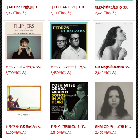
［Ari Hoenig参加］CD Andrew Moorhead アンドリュー・ムアヘッド / Interleaved
［CELLAR LIVE］CD Nightcrawlers ナイトクローラーズ / Get Ready
軽妙小粋な寛ぎや優しさとダイナミック・ブルージーなグルーヴ・センスを併せ持った抒情派ヴォーカルがファンキー・テイスティーなピアノ・トリオ演奏と相まって爽やかに、洒脱に妙味を揮った充実の逸品 CD PEPA NIEBLA & IGNASI TERRAZA TRIO ペパ・ニエブラ、イグナシ・テラッツァ / EN LA ORILLA DEL MUNDO
2,350円
(税込)
2,100円
(税込)
2,420円
(税込)
クール・メロウでロマンティックな哀愁歌謡的情緒とバピッシュ&ブルージーな粋渋グルーヴ感をしっかり兼備した現代スウェディッシュ超絶ハーモニカ会心の爽やか名演! CD FILIP JERG with CARL BAGGE TRIO フィリップ・イェーシュ / IN THE SPIRIT OF TOOTS
クール・スマートでひたすら爽やかに宙を舞う清涼アルトサックスとガキゴキ岩石タッチで骨太く力学的に迫る硬質ピアノの、コントラストも鮮烈な瑞々しい語らい CD PIERRICK PEDRON & GONZALO RUBALCABA ピエリック・ペドロン & ゴンサロ・ルバルカバ / PÉDRON RUBALCABA
CD Magalí Datzira マガリ・ダッチラ / des de la cuina デス・デ・ラ・クイ
2,700円
(税込)
2,450円
(税込)
2,640円
(税込)
カラフルで多角的なパーカッション鳴動が今までにない清新なるビート・グルーヴ感を醸成する中、クール・スウィートで耽美的なピアノのロマネスク・プレイが詩情豊かに煌めくような瑞々しい生鮮妙味を発揮する独創作 CD MARCO MEZQUIDA マルコ・メスキーダ / LETTER TO MILOS
ドライヴ感満点にしてソフト&マイルドな温もり溢れる滑脱テナー・ブロウが粋渋の窮みたる妙味を揮った極上の寛ぎ豊饒世界 CD 岡田 嘉満 カルテット YOSHIMITSU OKADA QUARTET / SONGS IN MY HEART
SHM-CD 石川 紅奈 KURENA ISHIKAWA / Kurena
3,180円
(税込)
2,540円
(税込)
2,450円
(税込)