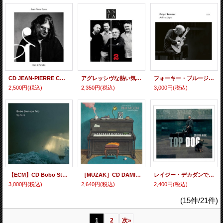
CD JEAN-PIERRE COMO ジャン・ピエール・コモ / Com O Paradis
アグレッシヴな熱い気魄とクールな思索性を交錯させるテナーや、徹底して強硬ダイナミックに疾駆するソリッド・ピアノ、シャープ&スリリングに斬り込んでくる鮮烈ドラム、らがフレッシュ&テイスティーに見せ場を競い合う現代ユーロ系モード・ジャズ会心の一撃! CD ANDRÉ CECCARELLI (feat. Sylvain Beuf, Thomas Bramerie, Antonio Faraò) アンドレ・チェッカレッリ他 / ASTA 2
フォーキー・ブルージーな哀愁や牧歌性と旨口バピッシュなダイナミック・グルーヴ感を併せ持った簡潔質素にして情味滲むアコースティック・ギターの熟練至芸 CD RALPH TOWNER ラルフ・タウナー / AT FIRST LIGHT
2,500円
(税込)
2,350円
(税込)
3,000円
(税込)
【ECM】CD Bobo Stenson Trio ボボ・ステンソン・トリオ / Sphere
［MUZAK］CD DAMIAN DORELLI デミアン・ドレリ / PINK MOON 〜 PLAYS NICK DRAKE ピンク・ムーン、プレイズ・ニック・ドレイク
レイジー・デカダンでこってりテイスティーな渋〜いテナー・ブロウや軽妙小粋なファンキー・ピアノ弾奏がゴキゲンに映える現代流スイング・ジャズの謹製品 CD SNORRE KIRK スノッレ・シルク / TOP DOG
3,000円
(税込)
2,640円
(税込)
2,400円
(税込)
(15件/21件)
1
2
次
»