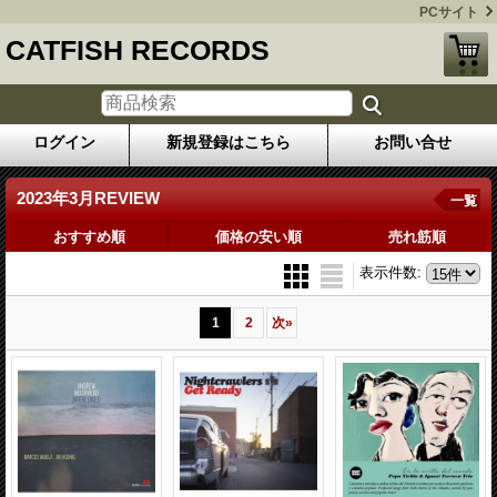
PCサイト
CATFISH RECORDS
ログイン
新規登録はこちら
お問い合せ
2023年3月REVIEW
一覧
おすすめ順
価格の安い順
売れ筋順
表示件数
:
1
2
次
»