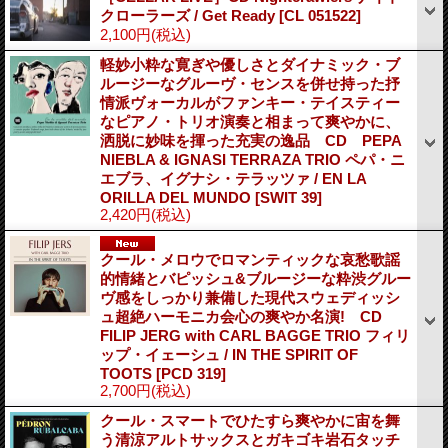
クローラーズ / Get Ready
[CL 051522]
2,100円
(税込)
軽妙小粋な寛ぎや優しさとダイナミック・ブ
ルージーなグルーヴ・センスを併せ持った抒
情派ヴォーカルがファンキー・テイスティー
なピアノ・トリオ演奏と相まって爽やかに、
洒脱に妙味を揮った充実の逸品 CD PEPA
NIEBLA & IGNASI TERRAZA TRIO ペパ・ニ
エブラ、イグナシ・テラッツァ / EN LA
ORILLA DEL MUNDO
[SWIT 39]
2,420円
(税込)
クール・メロウでロマンティックな哀愁歌謡
的情緒とバピッシュ&ブルージーな粋渋グルー
ヴ感をしっかり兼備した現代スウェディッシ
ュ超絶ハーモニカ会心の爽やか名演! CD
FILIP JERG with CARL BAGGE TRIO フィリ
ップ・イェーシュ / IN THE SPIRIT OF
TOOTS
[PCD 319]
2,700円
(税込)
クール・スマートでひたすら爽やかに宙を舞
う清涼アルトサックスとガキゴキ岩石タッチ