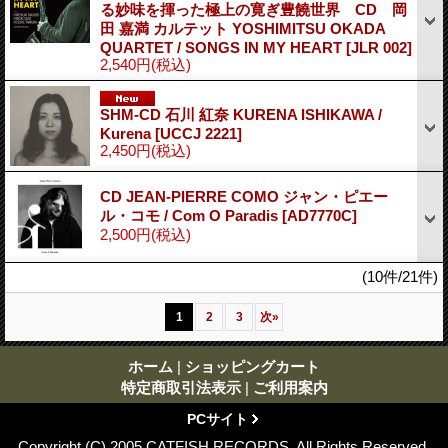
る妙味を揮った極上の寛ぎ豊饒世界 CD 岡
田 嘉満 カルテット YOSHIMITSU OKADA
QUARTET / SONGS IN MY HEART
[JLR 002]
2,540円
(税込)
SHM-CD 石川 紅奈 KURENA ISHIKAWA /
Kurena
[UCCJ 2221]
2,450円
(税込)
CD JEAN-PIERRE COMO ジャン・ピエー
ル・コモ / Com O Paradis
[AD7770C]
2,500円
(税込)
(10件/21件)
1
2
3
次
»
ホーム
|
ショッピングカート
特定商取引法表示
|
ご利用案内
PCサイト
Copyright (C) 2005 CATFISH RECORDS. All Rights Reserved.