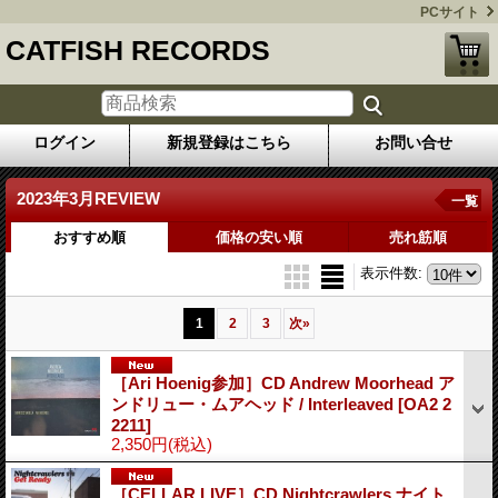
PCサイト
CATFISH RECORDS
ログイン
新規登録はこちら
お問い合せ
2023年3月REVIEW
一覧
おすすめ順
価格の安い順
売れ筋順
表示件数
:
1
2
3
次
»
［Ari Hoenig参加］CD Andrew Moorhead ア
ンドリュー・ムアヘッド / Interleaved
[OA2 2
2211]
2,350円
(税込)
［CELLAR LIVE］CD Nightcrawlers ナイト