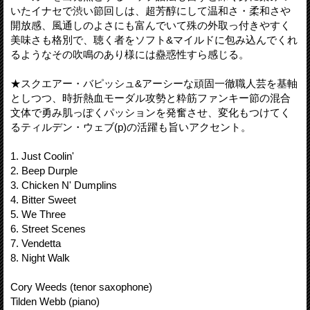
いたイナセで渋い節回しは、超芳醇にして温和さ・柔和さや
開放感、風通しのよさにも富んでいて殊の外取っ付きやすく
美味さも格別で、聴く者をソフト&マイルドに包み込んでくれ
るようなその吹鳴のあり様には蠱惑性すら感じる。
★スクエアー・バピッシュ&アーシーな頑固一徹職人芸を基軸
としつつ、時折熱血モーダル攻勢と粋筋ファンキー節の混合
文体で勇み肌っぽくパッションを発奮させ、変化もつけてく
るティルデン・ウェブ(p)の活躍も旨いアクセント。
1. Just Coolin'
2. Beep Durple
3. Chicken N' Dumplins
4. Bitter Sweet
5. We Three
6. Street Scenes
7. Vendetta
8. Night Walk
Cory Weeds (tenor saxophone)
Tilden Webb (piano)