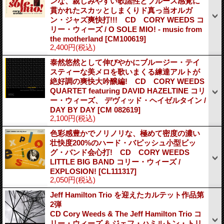
ンな、親しみやすい歌謡性とブルース感覚に
貫かれたスカッとしまくりド真っ当オルガ
ン・ジャズ爽快打!!! CD CORY WEEDS コ
リー・ウィーズ / O SOLE MIO! - music from
the motherland
[
CM100619
]
2,400円
(税込)
泰然悠然として伸びやかにブルージー・テイ
スティーな美メロを歌いまくる練達アルトが
絶好調の爽快大吟醸編! CD CORY WEEDS
QUARTET featuring DAVID HAZELTINE コリ
ー・ウィーズ、 デヴィッド・ヘイゼルタイン /
DAY BY DAY
[
CM 082619
]
2,100円
(税込)
色彩感豊かでノリノリな、極めて密度の濃い
壮快度200%のハード・バピッシュ小型ビッ
グ・バンド会心打! CD CORY WEEDS
LITTLE BIG BAND コリー・ウィーズ /
EXPLOSION!
[
CL111317
]
2,050円
(税込)
Jeff Hamilton Trio を迎えたカルテット作品第
2弾
CD Cory Weeds & The Jeff Hamilton Trio コ
リー・ウィーズ & ジェフ・ハミルトン・トリ