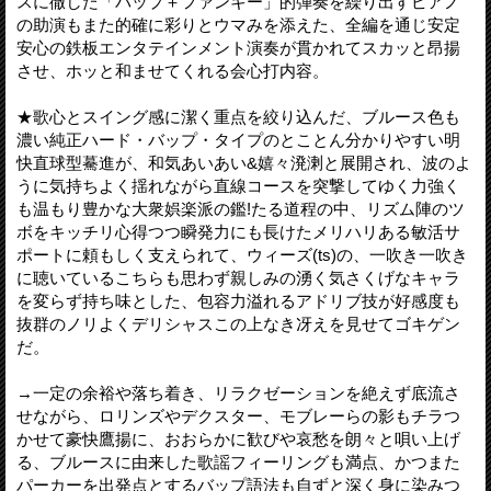
スに徹した「バップ＋ファンキー」的弾奏を繰り出すピアノ
の助演もまた的確に彩りとウマみを添えた、全編を通じ安定
安心の鉄板エンタテインメント演奏が貫かれてスカッと昂揚
させ、ホッと和ませてくれる会心打内容。
★歌心とスイング感に潔く重点を絞り込んだ、ブルース色も
濃い純正ハード・バップ・タイプのとことん分かりやすい明
快直球型驀進が、和気あいあい&嬉々溌溂と展開され、波のよ
うに気持ちよく揺れながら直線コースを突撃してゆく力強く
も温もり豊かな大衆娯楽派の鑑!たる道程の中、リズム陣のツ
ボをキッチリ心得つつ瞬発力にも長けたメリハリある敏活サ
ポートに頼もしく支えられて、ウィーズ(ts)の、一吹き一吹き
に聴いているこちらも思わず親しみの湧く気さくげなキャラ
を変らず持ち味とした、包容力溢れるアドリブ技が好感度も
抜群のノリよくデリシャスこの上なき冴えを見せてゴキゲン
だ。
→一定の余裕や落ち着き、リラクゼーションを絶えず底流さ
せながら、ロリンズやデクスター、モブレーらの影もチラつ
かせて豪快鷹揚に、おおらかに歓びや哀愁を朗々と唄い上げ
る、ブルースに由来した歌謡フィーリングも満点、かつまた
パーカーを出発点とするバップ語法も自ずと深く身に染みつ