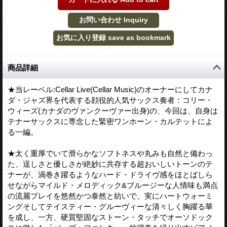
商品詳細
★当レーベル:Cellar Live(Cellar Music)のオーナーにしてカナ
ダ・ジャズ界を代表する顔役的人気サックス奏者：コリー・
ウィーズ(カナダのヴァンクーヴァー出身)の、今回は、自身は
テナーサックスに専念した緊密ワンホーン・カルテットによ
る一編。
★太く重厚でいて滑らかなソフトネスや丸みも自然と備わっ
た、逞しさと優しさが絶妙に共存する超おいしいトーンのテ
ナーが、渦巻き躍るようなハード・ドライヴ感をほとばしら
せながらマイルド・メロディック&ブルージーな人情味も満点
の流麗プレイを悠然かつ泰然と紡いで、実にハートウォーミ
ングそしてテイスティー・グルーヴィーな清々しく胸躍る華
を成し、一方、硬質堅固なストーン・タッチでオーソドック