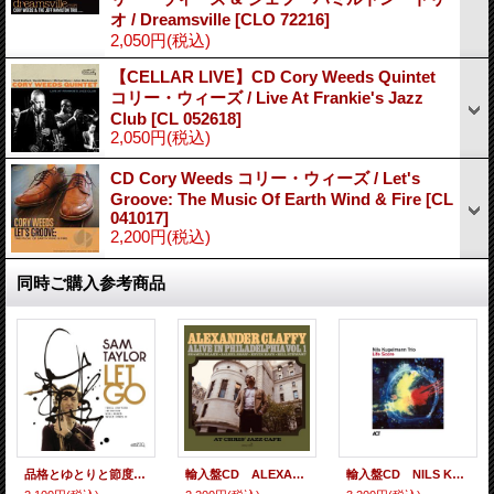
オ / Dreamsville
[
CLO 72216
]
2,050円
(税込)
【CELLAR LIVE】CD Cory Weeds Quintet
コリー・ウィーズ / Live At Frankie's Jazz
Club
[
CL 052618
]
2,050円
(税込)
CD Cory Weeds コリー・ウィーズ / Let's
Groove: The Music Of Earth Wind & Fire
[
CL
041017
]
2,200円
(税込)
同時ご購入参考商品
品格とゆとりと節度を保って悠然と伸びやかに渦巻きウェイヴを描く温厚柔和なテナー・ブロウが芳醇に冴え渡った安心の2管ハード・バップ♪ CD SAM TAYLOR サム・テイラー / LET GO
輸入盤CD ALEXANDER CLAFFY アレクサンダー・クラッフィー / ALIVE IN PHILADELPHIA VOL.1 (AT CHRIS' JAZZ CAFE) シーマス・ブレイクの確固たる生粋ハード・バッパーぶりやケヴィン・ヘイズの懐深いダイナミズム表現が超おいしく煌めいた理屈は抜きの絶頂充実ライヴ!
輸入盤CD NILS KUGELMANN TRIO ニルス・クーゲルマン / LIFE SCORE 現代ヨーロッパ流アクティヴ耽美派ロマネスク・ピアノ・トリオの典型らしい、ハード・バップやブルースから最も遠い処にある独創的ポエティック・エレガンス世界