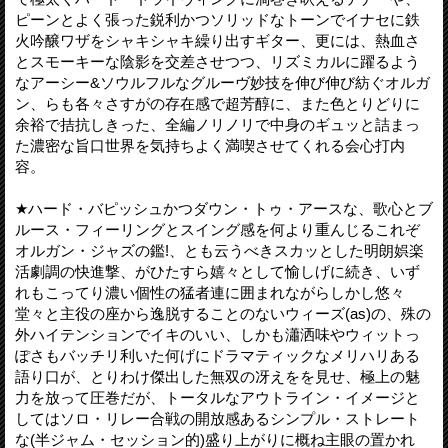
ピーンとよく張った鋭利かつソリッドなトーンでイナセに鉄
火吟醸ワザをシャキシャキ繰り出すギター、更には、熱血さ
とスモーキーな陰影を交差させつつ、リズミカルに躍るよう
なアーシー&ソウルフルなグルーヴ妙技を伸び伸び紡ぐオルガ
ン、らも各々さすがの存在感で超芳醇に、また色とりどりに
余裕で拮抗しきった、全編ノリノリで中身のギュッと詰まっ
た濃密な旨口世界を気持ちよく満喫させてくれる会心打内
容。
★ハード・バピッシュかつダウン・トゥ・アースな、歌心とブ
ルース・フィーリングとスイング感を何より重んじるこれぞ
オルガン・ジャズの鑑!、とも云うべきスカッとした明朗娯楽
活劇調の快進撃、がひたすら嬉々として愉しげに続き、いず
れもこってり濃い個性の猛者連に囲まれながらしかし悠々
堂々と主役の座から逸脱することのないウィーズ(as)の、殊の
外ハイテンションでイキのいい、しかも瀟洒味やウィットっ
ぽさもバッチリ利いた何げにドラマティックなメリハリある
語り口が、とりわけ傑出した無双の冴えをを見せ、極上の魅
力を放って圧巻だが、トータルなアウトライン・イメージと
してはソロ・リレー合戦の開放感あるシンプル・ストレート
な(半ジャム・セッション的)盛り上がりに概ね主眼の置かれ