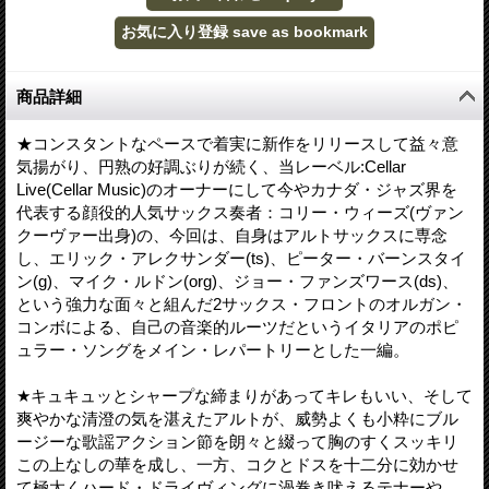
商品詳細
★コンスタントなペースで着実に新作をリリースして益々意
気揚がり、円熟の好調ぶりが続く、当レーベル:Cellar
Live(Cellar Music)のオーナーにして今やカナダ・ジャズ界を
代表する顔役的人気サックス奏者：コリー・ウィーズ(ヴァン
クーヴァー出身)の、今回は、自身はアルトサックスに専念
し、エリック・アレクサンダー(ts)、ピーター・バーンスタイ
ン(g)、マイク・ルドン(org)、ジョー・ファンズワース(ds)、
という強力な面々と組んだ2サックス・フロントのオルガン・
コンボによる、自己の音楽的ルーツだというイタリアのポピ
ュラー・ソングをメイン・レパートリーとした一編。
★キュキュッとシャープな締まりがあってキレもいい、そして
爽やかな清澄の気を湛えたアルトが、威勢よくも小粋にブル
ージーな歌謡アクション節を朗々と綴って胸のすくスッキリ
この上なしの華を成し、一方、コクとドスを十二分に効かせ
て極太くハード・ドライヴィングに渦巻き吠えるテナーや、