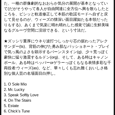
た、一種の群像劇的なおおらか気分の展開が基本となってい
て(だがそうやって各人が自由闊達に全方位へ興を散らしたと
ころを、ビシッと軌道修正して本筋の歌謡モードへ自ずと戻
して見せるのが、ウィーズの懐深い面目躍如たる本領だった
りもする)、あくまで気楽に晴れ晴れした感覚で誠に生鮮美味
なるグルーヴ空間に没頭できる、という寸法だ。
★ズッシリ重厚にウネり波打つしっかり芯の据わったアレク
サンダー(ts)、背筋の伸びた勇み肌なパッショネート・プレイ
で気っ風のよさを顕示するバーンスタイン(g)、少々荒っぽく
豪快に猛り激震するルドン(org)、そして、ある時はキャノン
ボール、ある時はペッパーorゲラーっぽくもなる表情多彩な千
両役者:ウィーズ(as)、など、華々しくも忘れ難くおいしさ格
別な個人芸の名場面目白押し。
1. O Sole Mio
2. Mr. Lucky
3. Speak Softly Love
4. On The Stairs
5. Estate
6. Chick's Tune