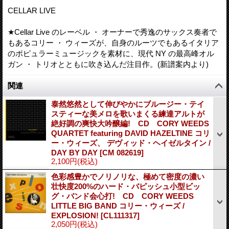
CELLAR LIVE
★Cellar Live のレーベル ・ オーナーで秀逸のサックス奏者で
もあるコリー ・ ウィーズが、自身のルーツでもあるイタリア
のポピュラーミュージックを素材に、現代 NY の最高峰オル
ガン ・ トリオとともに吹き込んだ注目作。(新譜案内より)
関連
泰然悠然として伸びやかにブルージー・テイ
スティーな美メロを歌いまくる練達アルトが
絶好調の爽快大吟醸編! CD CORY WEEDS
QUARTET featuring DAVID HAZELTINE コリ
ー・ウィーズ、 デヴィッド・ヘイゼルタイン /
DAY BY DAY
[
CM 082619
]
2,100円
(税込)
色彩感豊かでノリノリな、極めて密度の濃い
壮快度200%のハード・バピッシュ小型ビッ
グ・バンド会心打! CD CORY WEEDS
LITTLE BIG BAND コリー・ウィーズ /
EXPLOSION!
[
CL111317
]
2,050円
(税込)