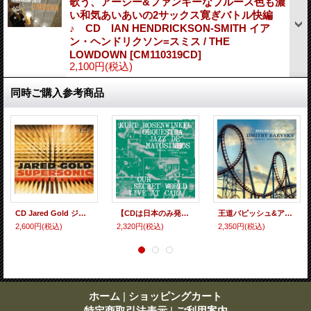
歌う、アーシー&ファンキーなブルース色も濃
い和気あいあいの2サックス寛ぎバトル快編
♪ CD IAN HENDRICKSON-SMITH イア
ン・ヘンドリクソン=スミス / THE
LOWDOWN
[
CM110319CD
]
2,100円
(税込)
同時ご購入参考商品
CD Jared Gold ジャレド・ゴールド / Supersonic
【CDは日本のみ発売】 端正でスマートなビッグ・バンド・アンサンブルに研ぎ澄まされた現代感覚溢れるギター・インプロが鋭く絡む劇的感動編 国内盤CD KURT ROSENWINKEL + ORQUESTRA JAZZ DE MATOSINHOS カート・ローゼンウィンケル / OUR SECRET WORLD LIVE AT CARA アワ・シークレット・ワールド〜ライヴ
王道バピッシュ&アーシー・ソウルフルな歌いに歌う軽やか人情肌アルトとブルース・テイスト&テンダネスの塊のような醸熟ギターのリラックスしたハートウォーミングこの上なき交感 輸入盤CD DMITRY BAEVSKY ドミトーリ・バエヴスキー / ROLLER COASTER
2,600円
(税込)
2,320円
(税込)
2,350円
(税込)
ホーム
|
ショッピングカート
特定商取引法表示
|
ご利用案内