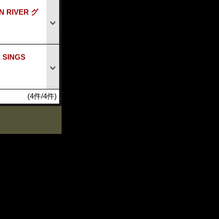
 RIVER グ
 SINGS
(4件/4件)