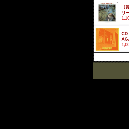
〔期
リ
1,1
CD
AG
1,0