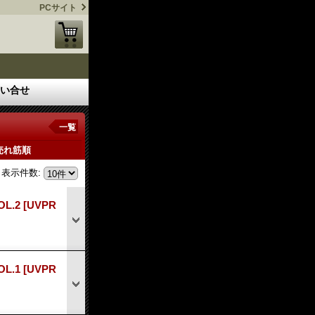
PCサイト
い合せ
一覧
売れ筋順
表示件数
:
L.2
[UVPR
L.1
[UVPR