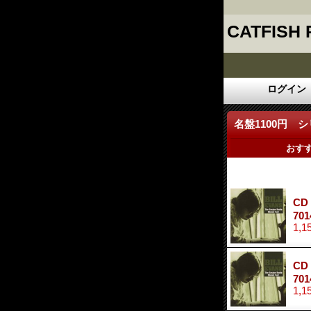
CATFISH
ログイン
名盤1100円 
おす
CD
701
1,1
CD
701
1,1