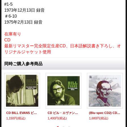
#1-5
1973年12月13日 録音
＃6-10
1975年2月13日 録音
在庫有り
CD
最新リマスター完全限定生産CD、日本語解説書き下ろし、オ
リジナルジャケット使用
同時ご購入参考商品
CD BILL EVANS ビル・エヴァンス / オランダ・ラジオ・セッションVOL.2
CD ビル・エヴァンス / オランダ・ラジオ・セッションVOL.2
(Blu-spec CD2) CD BILL EVANS ビル・エヴァンス / THE BILL EVANS ALBUM ザ・ビル・エヴァンス・アルバム
1,150円
(税込)
1,400円
(税込)
1,680円
(税込)