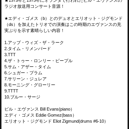
★1973年と1975年にオランダで行われたビル・エヴァンスの
ラジオ放送用コンサート音源！
★エディ・ゴメス（b）とのデュオとエリオット・ジグモンド
（ds）を加えたトリオでの演奏はこの時期のエヴァンスの充
実ぶりを示す素晴らしい内容！
1.アップ・ウィズ・ザ・ラーク
2.タイム・リメンバード
3.TTT
4.ザ・トゥー・ロンリー・ピープル
5.サム・アザー・タイム
6.シュガー・プラム
7.サリーン・ジュレア
8.モーニング・グローリー
9.TTTT
10.ブルー・サージ
ビル・エヴァンス Bill Evans(piano）
エディ・ゴメス Eddie Gomez(bass）
エリオット・ジグモンド Eliot Zigmund(drums #6-10）