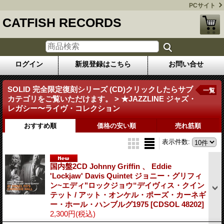
PCサイト
CATFISH RECORDS
ログイン
新規登録はこちら
お問い合せ
SOLID 完全限定復刻シリーズ (CD)クリックしたらサブ
一覧
カテゴリをご覧いただけます。 > ★JAZZLINE ジャズ・
レガシー〜ライヴ・コレクション
おすすめ順
価格の安い順
売れ筋順
表示件数
:
国内盤2CD Johnny Griffin 、 Eddie
'Lockjaw' Davis Quintet ジョニー・グリフィ
ン~エディ"ロックジョウ“デイヴィス・クイン
テット / アット・オンケル・ポーズ・カーネギ
ー・ホール・ハンブルグ1975
[CDSOL 48202]
2,300円
(税込)