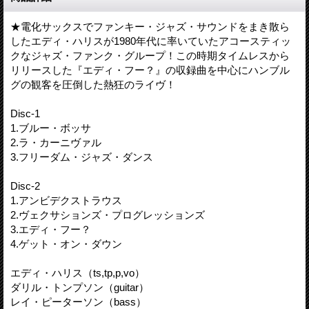
★電化サックスでファンキー・ジャズ・サウンドをまき散ら
したエディ・ハリスが1980年代に率いていたアコースティッ
クなジャズ・ファンク・グループ！この時期タイムレスから
リリースした『エディ・フー？』の収録曲を中心にハンブル
グの観客を圧倒した熱狂のライヴ！
Disc-1
1.ブルー・ボッサ
2.ラ・カーニヴァル
3.フリーダム・ジャズ・ダンス
Disc-2
1.アンビデクストラウス
2.ヴェクサションズ・プログレッションズ
3.エディ・フー？
4.ゲット・オン・ダウン
エディ・ハリス（ts,tp,p,vo）
ダリル・トンプソン（guitar）
レイ・ピーターソン（bass）