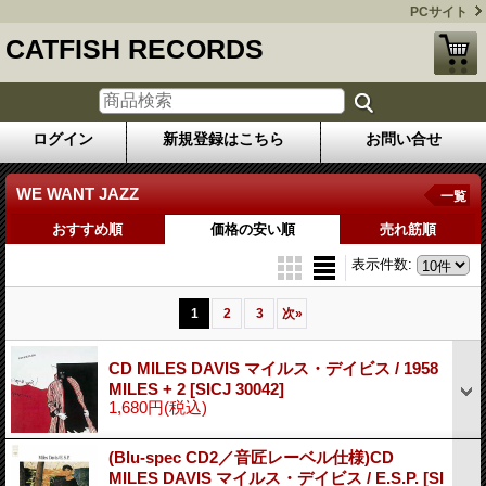
PCサイト
CATFISH RECORDS
ログイン
新規登録はこちら
お問い合せ
WE WANT JAZZ
一覧
おすすめ順
価格の安い順
売れ筋順
表示件数
:
1
2
3
次
»
CD MILES DAVIS マイルス・デイビス / 1958
MILES + 2
[SICJ 30042]
1,680円
(税込)
(Blu-spec CD2／音匠レーベル仕様)CD
MILES DAVIS マイルス・デイビス / E.S.P.
[SI