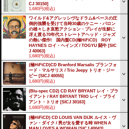
CJ 30150]
1,680円
(税込)
ワイルド&アグレッシヴなドラム&ベースの圧
倒的強襲を受けて当時30歳のケニー・バロン
の雄々しき哀愁アクション・プレイが生鮮に
冴え渡る70年代ストレートアヘッド・ジャズ
の熱い傑作! 国内盤CD(極HiFiCD) ROY
HAYNES ロイ・ヘインズ / TOGYU 闘牛
[SIC
J 40063]
1,680円
(税込)
(極HiFiCD)CD Branford Marsalis ブランフォ
ード・マルサリス / Trio Jeepy トリオ・ジー
ピー
[SICJ 40055]
1,680円
(税込)
(Blu-spec CD2) CD RAY BRYANT レイ・ブラ
イアント / RAY BRYANT TRIO レイ・ブライ
アント・トリオ
[SICJ 30163]
1,680円
(税込)
(極HiFiCD) CD LOUIS VAN DIJK ルイス・ヴ
ァン・ダイク / 男が女を愛する時 WHEN A
MAN LOVES A WOMAN
[SICJ 40043]