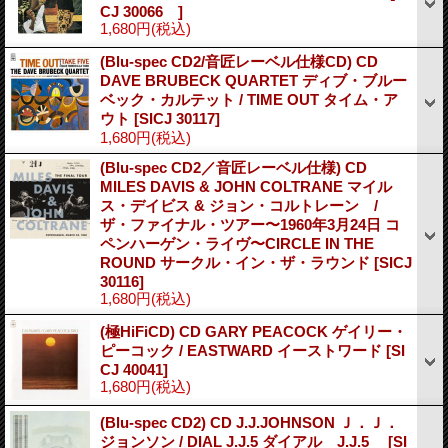
CJ 30066 ]
1,680円
(税込)
(Blu-spec CD2/音匠レーベル仕様CD) CD
DAVE BRUBECK QUARTET ディブ・ブルー
ベック・カルテット / TIME OUT タイム・ア
ウト
[SICJ 30117]
1,680円
(税込)
(Blu-spec CD2／音匠レーベル仕様) CD
MILES DAVIS & JOHN COLTRANE マイル
ス・デイビス & ジョン・コルトレーン /
ザ・ファイナル・ツアー〜1960年3月24日 コ
ペンハーゲン・ライヴ〜CIRCLE IN THE
ROUND サークル・イン・ザ・ラウンド
[SICJ
30116]
1,680円
(税込)
(極HiFiCD) CD GARY PEACOCK ゲイリー・
ピーコック / EASTWARD イーストワード
[SI
CJ 40041]
1,680円
(税込)
(Blu-spec CD2) CD J.J.JOHNSON Ｊ．Ｊ．
ジョンソン / DIAL J.J.5 ダイアル J.J.5
[SI