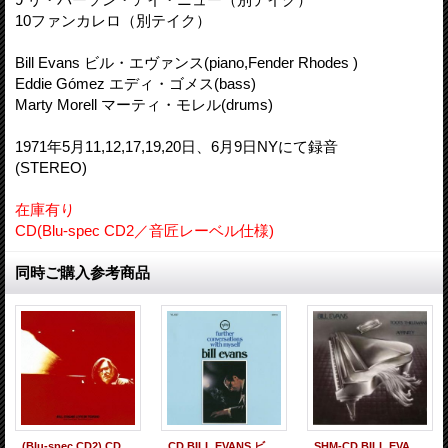
10ファンカレロ（別テイク）
Bill Evans ビル・エヴァンス(piano,Fender Rhodes )
Eddie Gómez エディ・ゴメス(bass)
Marty Morell マーティ・モレル(drums)
1971年5月11,12,17,19,20日、6月9日NYにて録音
(STEREO)
在庫有り
CD(Blu-spec CD2／音匠レーベル仕様)
同時ご購入参考商品
(Blu-spec CD2) CD BILL EVANS ビル・エヴァンス / LIVE IN TOKYO ライヴ・イン・トーキョー
CD BILL EVANS ビル・エヴァンス / 続・自己との対話
SHM-CD BILL EVANS ビル・エヴァンス / AFFINITY アフィニティ