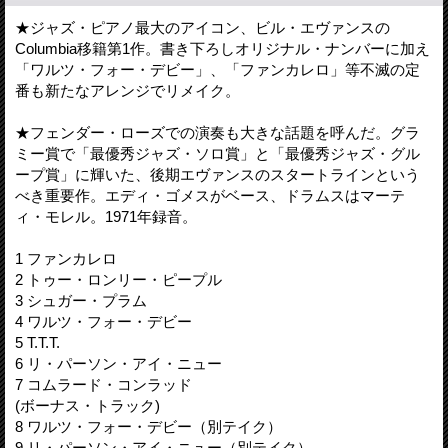
★ジャズ・ピアノ最大のアイコン、ビル・エヴァンスの
Columbia移籍第1作。書き下ろしオリジナル・ナンバーに加え
「ワルツ・フォー・デビー」、「ファンカレロ」等不滅の定
番も新たなアレンジでリメイク。
★フェンダー・ローズでの演奏も大きな話題を呼んだ。グラ
ミー賞で「最優秀ジャズ・ソロ賞」と「最優秀ジャズ・グル
ープ賞」に輝いた、後期エヴァンスのスタートラインという
べき重要作。エディ・ゴメスがベース、ドラムスはマーテ
ィ・モレル。1971年録音。
1 ファンカレロ
2 トゥー・ロンリー・ピープル
3 シュガー・プラム
4 ワルツ・フォー・デビー
5 T.T.T.
6 リ・パーソン・アイ・ニュー
7 コムラード・コンラッド
(ボーナス・トラック)
8 ワルツ・フォー・デビー（別テイク）
9 リ・パーソン・アイ・ニュー（別テイク）