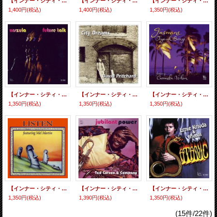
【インナー・シティ・レコード JAZZY GROOVE CLASSICS第一期！】 CD ZOOT SIMS ズート・シムズ / BROTHER IN SWING ブラザー・イン・スウィング
【インナー・シティ・レコード JAZZY GROOVE CLASSICS第一期！】 CD DON BYAS ドン・バイアス / ドン・バイアス
【インナー・シティ・レコード JAZZY GROOVE CLASSICS第一期！】CD CYBILL SHEPHERD シビル・シェパード / マッド・アバウト・ザ・ボーイ
1,400円
(税込)
1,400円
(税込)
1,350円
(税込)
【インナー・シティ・レコード JAZZY GROOVE CLASSICS第一期！】 CD URSZULA DUDZIAK ウルシュラ・ドゥジャク / フューチャー・トーク
【インナー・シティ・レコード JAZZY GROOVE CLASSICS第一期！】 CD DAVID PRITCHARD デイヴィッド・プリチャード / シティ・ドリームス
【インナー・シティ・レコード JAZZY GROOVE CLASSICS第一期！】 CD JASMINE featuring Cassandra Wilson ジャスミン・フィーチャリング・カサンドラ・ウィルソン / トロピカル・ブリーズ
1,350円
(税込)
1,350円
(税込)
1,350円
(税込)
【インナー・シティ・レコード JAZZY GROOVE CLASSICS第一期！】 CD LISTEN feat.Mel Martin リッスン・フィーチャリング・メル・マーティン / リッスン・フィーチャリング・メル・マーティン
【インナー・シティ・レコード JAZZY GROOVE CLASSICS第一期！】 CD TED CURSON & COMPANY テッド・カーソン＆カンパニー / ジュビラント・パワー
【インナー・シティ・レコード JAZZY GROOVE CLASSICS第一期！】 CD ERNIE KRIVDA & FRIENDS アーニー・クリヴダ＆フレンズ / サタニック
1,350円
(税込)
1,390円
(税込)
1,350円
(税込)
(15件/22件)