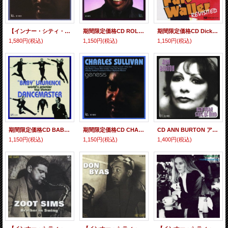
【インナー・シティ・レコード JAZZY GROOVE CLASSICS第四期！】 CD CHARLES SULLIVAN チャールズ・サリヴァン / GENESIS ジェネシス
期間限定価格CD ROLAND HANNA ローランド・ハナ / プレイズ・アレック・ワイルダー・プロデュースド・バイ・ヘレン・メリル『SOLID JAZZ GIANTS』-PREMIUM SALE-期間限定盤
期間限定価格CD Dick Wellstood 、 Jane Harvey feat.ZOOT SIMS ディック・ウェルストッド・ウィズ・ジェーン・ハーヴェイ・フィーチャリング・ズート・シムズ / ファッツ・ウォーラー・リヴィジテッド『SOLID JAZZ GIANTS』-PREMIUM SALE-期間限定盤
1,580円
(税込)
1,150円
(税込)
1,150円
(税込)
期間限定価格CD BABY LAURENCE ベイビー・ローレンス / ダンスマスター『SOLID JAZZ GIANTS』-PREMIUM SALE-期間限定盤
期間限定価格CD CHARLES SULLIVAN チャールズ・サリヴァン / ジェネシス『SOLID JAZZ GIANTS』-PREMIUM SALE-期間限定盤
CD ANN BURTON アン・バートン / NEW YORK STATE OF MIND ニューヨーク・ステイト・オブ・マインド
1,150円
(税込)
1,150円
(税込)
1,400円
(税込)