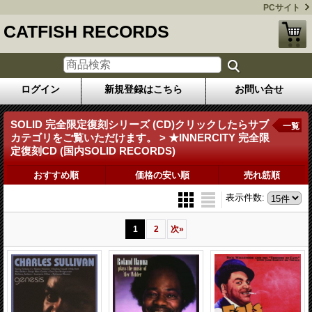
PCサイト
CATFISH RECORDS
ログイン
新規登録はこちら
お問い合せ
SOLID 完全限定復刻シリーズ (CD)クリックしたらサブ
一覧
カテゴリをご覧いただけます。 > ★INNERCITY 完全限
定復刻CD (国内SOLID RECORDS)
おすすめ順
価格の安い順
売れ筋順
表示件数
:
1
2
次
»