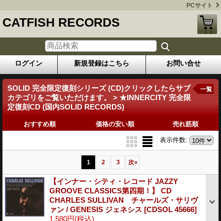
PCサイト
CATFISH RECORDS
ログイン
新規登録はこちら
お問い合せ
SOLID 完全限定復刻シリーズ (CD)クリックしたらサブ
一覧
カテゴリをご覧いただけます。 > ★INNERCITY 完全限
定復刻CD (国内SOLID RECORDS)
おすすめ順
価格の安い順
売れ筋順
表示件数
:
1
2
3
次
»
【インナー・シティ・レコード JAZZY
GROOVE CLASSICS第四期！】 CD
CHARLES SULLIVAN チャールズ・サリヴ
ァン / GENESIS ジェネシス
[CDSOL 45666]
1,580円
(税込)