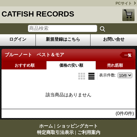
PCサイト
CATFISH RECORDS
ログイン
新規登録はこちら
お問い合せ
ブルーノート ベスト＆モア
一覧
おすすめ順
価格の安い順
売れ筋順
表示件数
:
該当商品はありません
(0件/0件)
ホーム
|
ショッピングカート
特定商取引法表示
|
ご利用案内