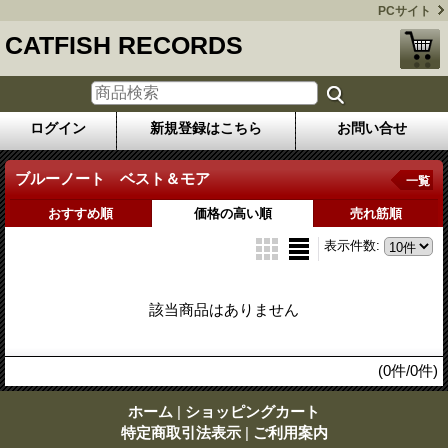
PCサイト
CATFISH RECORDS
ログイン
新規登録はこちら
お問い合せ
ブルーノート ベスト＆モア
一覧
おすすめ順
価格の高い順
売れ筋順
表示件数
:
該当商品はありません
(0件/0件)
ホーム
|
ショッピングカート
特定商取引法表示
|
ご利用案内