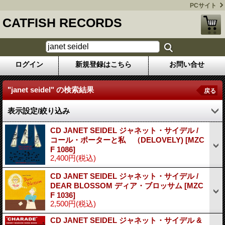
PCサイト
CATFISH RECORDS
ログイン
新規登録はこちら
お問い合せ
"janet seidel"
の
検索結果
戻る
表示設定/絞り込み
CD JANET SEIDEL ジャネット・サイデル /
コール・ポーターと私 （DELOVELY)
[MZC
F 1086]
2,400円
(税込)
CD JANET SEIDEL ジャネット・サイデル /
DEAR BLOSSOM ディア・ブロッサム
[MZC
F 1036]
2,500円
(税込)
CD JANET SEIDEL ジャネット・サイデル &