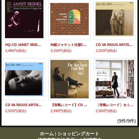
HQ-CD JANET SEIDEL ジャネット・サイデル / Songs In The Key Of Peggy Lee〜 ペギー・リーの夜〜
W紙ジャケット仕様CD JANET SEIDEL ジャネット・サイデル / HOORAY FOR CHRISTMAS + 1 ジャネットとクリスマス + 1
CD VA RIOUS ARTISTS オムニバス / 寺島 靖国 プレゼンツ JAZZ BAR 2003
2,480円
(税込)
3,150円
(税込)
2,520円
(税込)
CD VA RIOUS ARTISTS オムニバス / 寺島 靖国 プレゼンツ JAZZ BAR 2002
【寺島レコード】CD VARIOUS ARTISTS (寺島 靖国 選曲) / FOR JAZZ VOCAL FANS ONLY VOL.5
〔寺島レコード〕セミW紙ジャケット仕様CD V.A.(選曲・監修:寺島靖国) / Jazz Bar 20th Anniversary Best
2,520円
(税込)
2,940円
(税込)
2,950円
(税込)
(9件/9件)
ホーム
|
ショッピングカート