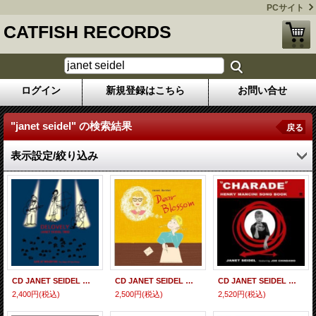
PCサイト
CATFISH RECORDS
ログイン
新規登録はこちら
お問い合せ
"janet seidel"
の
検索結果
戻る
表示設定/絞り込み
CD JANET SEIDEL ジャネット・サイデル / コール・ポーターと私 （DELOVELY)
CD JANET SEIDEL ジャネット・サイデル / DEAR BLOSSOM ディア・ブロッサム
CD JANET SEIDEL ジャネット・サイデル & JOE CHINDAMO ジョー・チンダモ / CHARADE + 1 シャレード 〜 スウィート・マンシーニ + 1
2,400円
(税込)
2,500円
(税込)
2,520円
(税込)