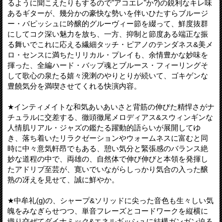
るように聞こえたりもするので"アコエレ"か?)の鋭利なキレ味
あるギターが、幾分かの豪快な勢いを伴いひたすらブルージ
ー・バピッシュに吟醸的グルーヴィー節を綴って、鮮度抜群
にしてコク深い魅力を放ち、一方、抑制と節度ある端正な振
る舞いでこれに応える繊細タッチ・ピアノのテンダネス&美メ
ロ・センスに満ちたリリカル・プレイも、余情豊かな妙味を
揮った、全編ハード・バップ魂とブルース・フィーリングそ
して歌心の泉たる嬉々溌溂のやりとりが続いて、ゴキゲンな
豊饒気分を満喫させてくれる快演内容。
★インティメイトな和気あいあいさと背筋の伸びた精悍さがナ
チュラルに交差する、徹頭徹尾メロディアス&スウィンギンな
人情肌リアル・ジャズの鑑たる躍動的語らいが展開してゆ
き、落ち着いたリラクゼーションやウォームネスに富むと同
時に中々意気軒昂でもある、憩い気分と緊張感のバランス絶
妙な道程の中で、両雄の、自然体で伸び伸びと本領を発揮し
たアドリブ至芸が、寛いでいながらしっかり気合の入った醸
熟の冴えを見せて、誠に鮮やか。
★中牟礼(g)の、シャープ&ソリッドに尖った音色も生々しい気
魄をみなぎらせつつ、単音フレーズとコードワークを縦横に
織り交ぜてダイナミック&エネルギッシュに結構ガンガン迫る