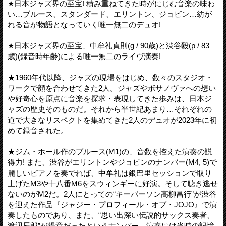
★日本ジャズ界の至宝! 積み重ねてきた時がにじむ音楽の味わ
い…ブルース、スタンダード、エリントン、ジョビン…紡が
れる音が物語となっていく唯一無二のデュオ!
★日本ジャズ界の至宝、中牟礼貞則(g / 90歳)と渋谷毅(p / 83
歳)(録音時年齢)による唯一無二のライヴ演奏!
★1960年代以降、ジャズの現場をはじめ、数々のスタジオ・
ワークで顔を合わせてきた2人。ジャズやボサノヴァへの想い
や好奇心を原点に音楽を探求・表現してきた歩みは、日本ジ
ャズの歴史そのものだ。それから半世紀あまり…それぞれの
道で大きなリスペクトを集めてきた2人のデュオが2023年に初
めて録音された。
★ジム・ホール作のブルース(M1)の、音数を控えた演奏の説
得力! また、渋谷がエリントンやジョビンのナンバー(M4, 5)で
麗しいピアノを奏でれば、中牟礼は銀巴里セッションで取り
上げたM3や十八番M6をスウィンギーに好演。そして聴き逃せ
ないのがM2だ。2人にとっての“キーパーソン高柳昌行”が渋谷
を迎えた作品『ジャジー・プロフィール・オブ・JOJO』で演
奏したものであり、また、“思い出深い伝説的サックス奏者、
渡辺辰郎”が得意だったというナンバー。演奏には当時の記憶