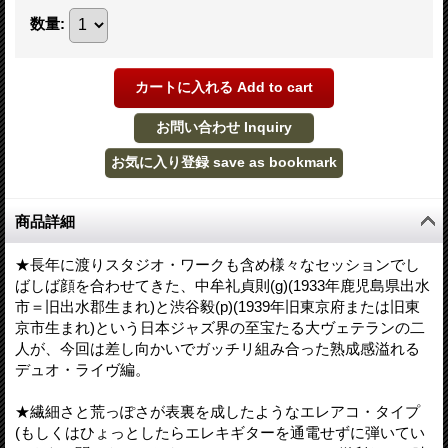
数量
:
商品詳細
★長年に渡りスタジオ・ワークも含め様々なセッションでし
ばしば顔を合わせてきた、中牟礼貞則(g)(1933年鹿児島県出水
市＝旧出水郡生まれ)と渋谷毅(p)(1939年旧東京府または旧東
京市生まれ)という日本ジャズ界の至宝たる大ヴェテランの二
人が、今回は差し向かいでガッチリ組み合った熟成感溢れる
デュオ・ライヴ編。
★繊細さと荒っぽさが表裏を成したようなエレアコ・タイプ
(もしくはひょっとしたらエレキギターを通電せずに弾いてい