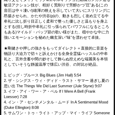
敏活アクション技が、程好く荒削りで芳醇かつ"圧"ある(この
音圧は中々凄い!)雄渾の映えを示していて大いにスリリングに
昂揚させられ、かたや渋谷(p)の、動きも烈しく攻め立てる中
牟礼に比し折り目正しく柔和で整った優しさと温もりを身上
とする(但し時折中牟礼に引っ張られてパワフルになるところ
もある)マイルド・バップ節の歌い様がまた、穏やかな中に力
強いエモーションを秘めた幽玄深い"味"を漂わせて卓抜。
★剛健さや押しの強さをもってダイレクト＝直接的に音楽を
物語り大迫力で切々と訴えかける全身全霊猛ハッスルの中牟
礼と、言外含蓄や間の妙そして飾らぬ控えめな端麗美を本領
としていそうな静謐温厚で懐広い渋谷、の対比が絶品。
1. ビッグ・ブルース Big Blues (Jim Hall) 5:54
2. ザ・シングス・ウィ・ディド・ラスト・サマー 過ぎし夏の
思い出 The Things We Did Last Summer (Jule Styne) 9:07
3. イフ・アイ・ワー・ア・ベル If I Were A Bell (Frank
Loesser) 7:28
4. イン・ア・センチメンタル・ムード In A Sentimental Mood
(Duke Ellington) 8:08
5. サムワン・トゥ・ライト・アップ・マイ・ライフ Someone