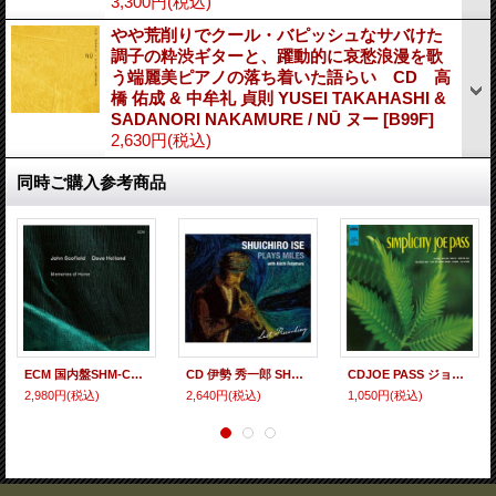
3,300円
(税込)
やや荒削りでクール・バピッシュなサバけた
調子の粋渋ギターと、躍動的に哀愁浪漫を歌
う端麗美ピアノの落ち着いた語らい CD 高
橋 佑成 & 中牟礼 貞則 YUSEI TAKAHASHI &
SADANORI NAKAMURE / NŪ ヌー
[
B99F
]
2,630円
(税込)
同時ご購入参考商品
ECM 国内盤SHM-CD John Scofield , Dave Holland ジョン・スコフィールド、デイブ・ホランド / Memories of Home
CD 伊勢 秀一郎 SHUICHIRO ISE / PLAYS MILES with 二村 希一 Kiichi Futamura ~ Last Recording
CDJOE PASS ジョー・パス / SIMPLICITY シンプリシティ
2,980円
(税込)
2,640円
(税込)
1,050円
(税込)