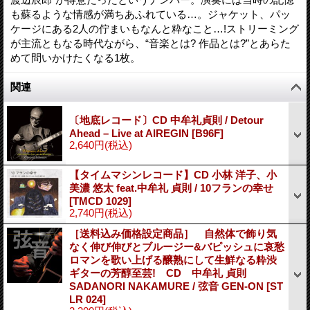
も蘇るような情感が満ちあふれている…。ジャケット、パッ
ケージにある2人の佇まいもなんと粋なこと…!ストリーミング
が主流ともなる時代ながら、“音楽とは? 作品とは?”とあらた
めて問いかけたくなる1枚。
関連
〔地底レコード〕CD 中牟礼貞則 / Detour
Ahead – Live at AIREGIN
[
B96F
]
2,640円
(税込)
【タイムマシンレコード】CD 小林 洋子、小
美濃 悠太 feat.中牟礼 貞則 / 10フランの幸せ
[
TMCD 1029
]
2,740円
(税込)
［送料込み価格設定商品］ 自然体で飾り気
なく伸び伸びとブルージー&バピッシュに哀愁
ロマンを歌い上げる醸熟にして生鮮なる粋渋
ギターの芳醇至芸! CD 中牟礼 貞則
SADANORI NAKAMURE / 弦音 GEN-ON
[
ST
LR 024
]