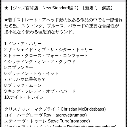
★【ジャズ百貨店 New Standard編 2】【新規ミニ解説】
★若手ストレート・アヘッド派の数ある作品の中でも一際優れ
た名盤。スウィング、ブルース、バラードの重要な音楽性が
過不足なく伝わる理想的なサウンド。
1.イン・ア・ハリー
2.ザ・シェイド・オブ・ザ・シダー・トゥリー
3.トゥー・クロース・フォー・コンフォート
4.シッティング・オン・ア・クラウド
5.スプランキー
6.ゲッティン・トゥ・イット
7.アラバマに星落ちて
8.ブラック・ムーン
9.キング・フレディ・オブ・ハバード
10.ナイト・トレイン
クリスチャン・マクブライド Christian McBride(bass)
ロイ・ハーグローヴ Roy Hargrove(trumpet)
スティーヴ・トゥーレ Steve Turre(trombone)
ジョシュア・レッドマン Joshua Redman(tenor saxophone)