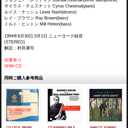
サイラス・チェスナット Cyrus Chestnut(piano)
ルイス・ナッシュ Lewis Nash(drums)
レイ・ブラウン Ray Brown(bass)
ミルト・ヒントン Milt Hinton(bass)
1994年8月30日,9月1日 ニューヨーク録音
(STEREO)
解説：村井康司
在庫有り
SHM-CD
同時ご購入参考商品
CD CECIL PAYNE セシル・ペイン / THE CONNECTION ザ・コネクション
CD BARNEY WILEN & MAL WALDRON QUARTET バルネ・ウィラン & マル・ウォルドロン カルテット / シェルブールの雨傘 Movie Themes From France
SHM-CD JOHNNY GRIFFIN ジョニー・グリフィン / KERRY DANCERS ケリー・ダンサーズ