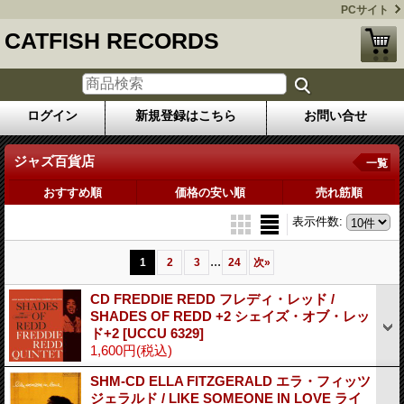
PCサイト
CATFISH RECORDS
ログイン
新規登録はこちら
お問い合せ
ジャズ百貨店
一覧
おすすめ順
価格の安い順
売れ筋順
表示件数
:
...
1
2
3
24
次
»
CD FREDDIE REDD フレディ・レッド /
SHADES OF REDD +2 シェイズ・オブ・レッ
ド+2
[UCCU 6329]
1,600円
(税込)
SHM-CD ELLA FITZGERALD エラ・フィッツ
ジェラルド / LIKE SOMEONE IN LOVE ライ