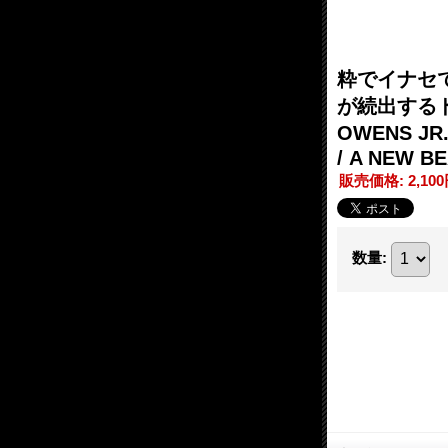
粋でイナセ
が続出するド
OWENS J
/ A NEW B
販売価格
:
2,10
数量
: