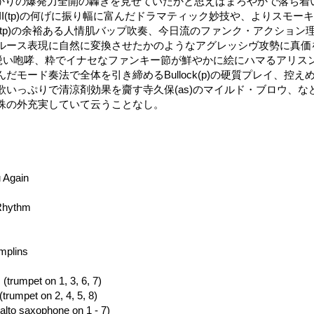
かりの爆発力全開の轟きを見せていたかと思えばまろやかで落ち着
II(tp)の何げに振り幅に富んだドラマティック妙技や、よりスモー
(tp)の余裕ある人情肌バップ吹奏、今日流のファンク・アクション
ルース表現に自然に変換させたかのようなアグレッシヴ攻勢に真価
as)の鋭い咆哮、粋でイナセなファンキー節が鮮やかに絵にハマるアリスン
だモード奏法で全体を引き締めるBullock(p)の硬質プレイ、控
歌いっぷりで清涼剤効果を齎す寺久保(as)のマイルド・ブロウ、な
殊の外充実していて云うことなし。
u Again
 Rhythm
mplins
(trumpet on 1, 3, 6, 7)
trumpet on 2, 4, 5, 8)
lto saxophone on 1 - 7)