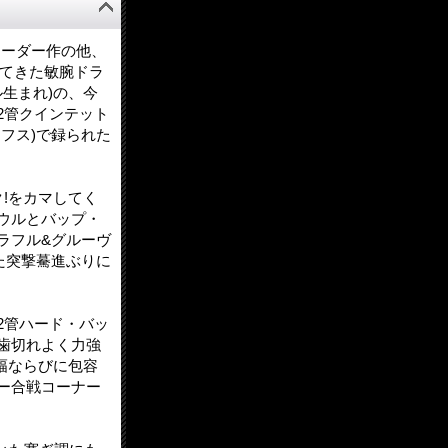
の入ったリーダー作の他、
わせ)てきた敏腕ドラ
ル生まれ)の、今
2管クインテット
フス)で録られた
!をカマしてく
ウルとバップ・
ラフル&グルーヴ
た突撃驀進ぶりに
2管ハード・バッ
歯切れよく力強
な幅ならびに包容
ー合戦コーナー