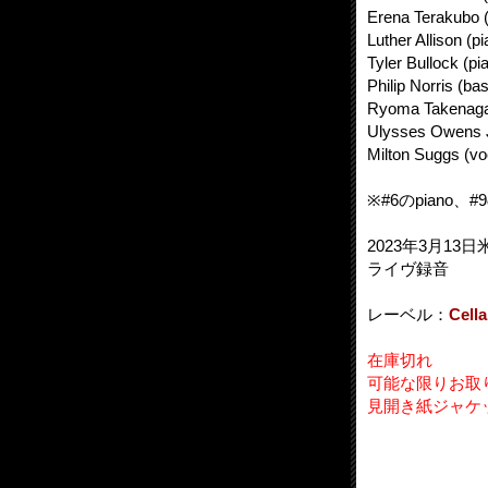
Erena Terakubo (
Luther Allison (pi
Tyler Bullock (pi
Philip Norris (bas
Ryoma Takenaga
Ulysses Owens J
Milton Suggs (vo
※#6のpiano、#
2023年3月13日
ライヴ録音
レーベル：
Cella
在庫切れ
可能な限りお取
見開き紙ジャケ