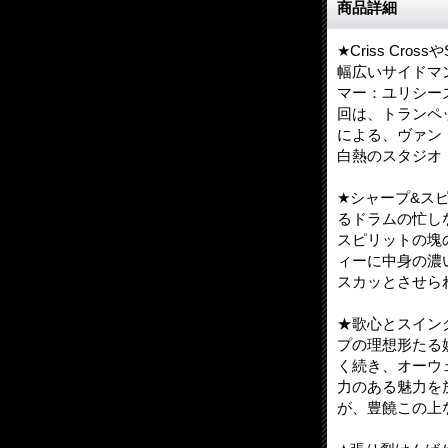
商品詳細
★Criss Cross
幅広いサイドマン活
マー：ユリシー
回は、トランペ
による、ヴァン
白熱のスタジオ
★シャープ&ス
るドラムの忙し
スピリットの塊
ィーに中身の濃
スカッとさせら
★歌心とスイン
プの理想形たる
く続き、オーウェ
力のある魅力を
が、豊饒この上