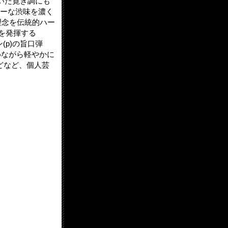
いた寛ぎ調にも
キーな渋味を濃く
理念を伝統的ハー
を発揮する
(p)の旨口弾
えめながら軽やかに
どなど、個人芸