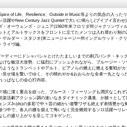
やSpice of Life、Resilience、Outside in Music等よりの気合
躍やNew Century Jazz Quintetで大いに鳴らし(ブイブイ言
ズ・オーウェンズ・ジュニア(1982年米フロリダ州ジャクソンヴィ
ットとアルトサックスをフロントに立てたメンツは入れ替わり制の
・ゲルダー・スタジオ(米ニュージャージー州イングルウッド・クリ
・ライヴ編。
ピーディーにドシャバシャとけたたましいまでの剃刀パンチ・キック
なげな敏活大攻勢、に猛烈にプッシュされながら、ブルージー・ソ
のようなトランペットやアルト、ピアノらの燃えに燃える奮戦がカ
い見せ場を繋いでゆく、その晴れやか&おおらかな全者一丸となっ
れっぱなしの会心打内容。
グ感に潔く重点を絞った、ブルース・フィーリングも潤沢なこれぞ
娯楽活劇アクション調の迷いなきダイナミック邁進、が嬉々として
ンズJr.(ds)の多彩で中々芸の細かい遊撃ワザも絶えず表情豊か
放つ中で、各人の腰を据えて悔いなく完全燃焼するソロ活躍〜リレ
なしの盛り上がりを呈してゴキゲンだ。