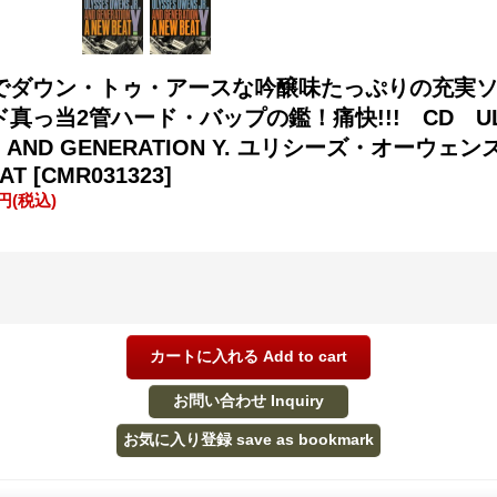
でダウン・トゥ・アースな吟醸味たっぷりの充実
真っ当2管ハード・バップの鑑！痛快!!! CD UL
R. AND GENERATION Y. ユリシーズ・オーウ
EAT
[CMR031323]
0円
(税込)