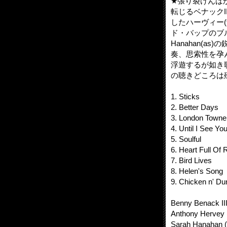
★張り裂けんば
転じるベナックI
したハーヴィー
ド・バップのブ
Hanahan(
奏、思索性を孕ん
浮遊するが如き
の聴きどころは
1. Sticks
2. Better Days
3. London Towne
4. Until I See Yo
5. Soulful
6. Heart Full Of
7. Bird Lives
8. Helen's Song
9. Chicken n' Du
Benny Benack III 
Anthony Hervey (
Sarah Hanahan (a