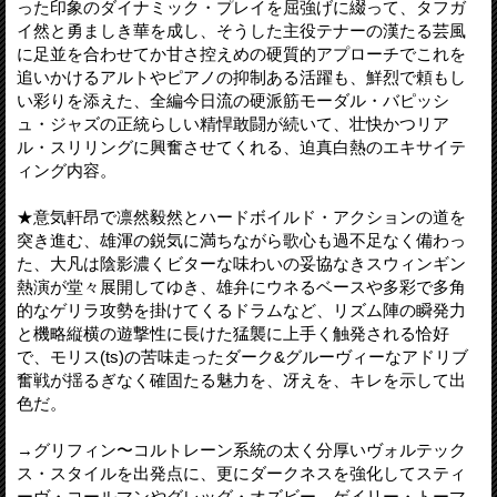
った印象のダイナミック・プレイを屈強げに綴って、タフガ
イ然と勇ましき華を成し、そうした主役テナーの漢たる芸風
に足並を合わせてか甘さ控えめの硬質的アプローチでこれを
追いかけるアルトやピアノの抑制ある活躍も、鮮烈で頼もし
い彩りを添えた、全編今日流の硬派筋モーダル・バピッシ
ュ・ジャズの正統らしい精悍敢闘が続いて、壮快かつリア
ル・スリリングに興奮させてくれる、迫真白熱のエキサイテ
ィング内容。
★意気軒昂で凛然毅然とハードボイルド・アクションの道を
突き進む、雄渾の鋭気に満ちながら歌心も過不足なく備わっ
た、大凡は陰影濃くビターな味わいの妥協なきスウィンギン
熱演が堂々展開してゆき、雄弁にウネるベースや多彩で多角
的なゲリラ攻勢を掛けてくるドラムなど、リズム陣の瞬発力
と機略縦横の遊撃性に長けた猛襲に上手く触発される恰好
で、モリス(ts)の苦味走ったダーク&グルーヴィーなアドリブ
奮戦が揺るぎなく確固たる魅力を、冴えを、キレを示して出
色だ。
→グリフィン〜コルトレーン系統の太く分厚いヴォルテック
ス・スタイルを出発点に、更にダークネスを強化してスティ
ーヴ・コールマンやグレッグ・オズビー、ゲイリー・トーマ