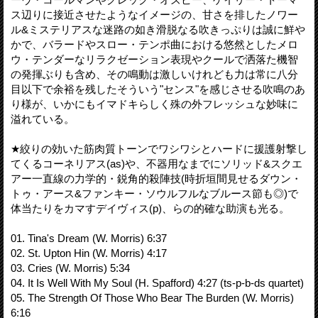
ス辺りに接近させたようなイメージの、甘さを排したノワー
ル&ミステリアスな迷路の如き滑脱なる吹きっぷりは誠に鮮や
かで、バラードやスロー・テンポ曲における悠然としたメロ
ウ・テンダーなリラクゼーション表現やクールで洒落た機智
の発揮ぶりも含め、その鳴動は激しいけれども力は常に八分
目以下で余裕を残したそういう"センス"を感じさせる吹鳴のあ
り様が、いかにもイマドキらしく殊の外フレッシュな妙味に
溢れている。
★絞りの効いた筋肉質トーンでワシワシとハードに援護射撃し
てくるコーネリアス(as)や、不器用なまでにソリッド&スクエ
アー一直線の力学的・鋭角的殺陣技(時折垣間見せるダウン・
トゥ・アース&ファンキー・ソウルフルなブルース節も◎)で
体当たりをカマすデイヴィス(p)、らの的確な助演も光る。
01. Tina's Dream (W. Morris) 6:37
02. St. Upton Hin (W. Morris) 4:17
03. Cries (W. Morris) 5:34
04. It Is Well With My Soul (H. Spafford) 4:27 (ts-p-b-ds quartet)
05. The Strength Of Those Who Bear The Burden (W. Morris)
6:16