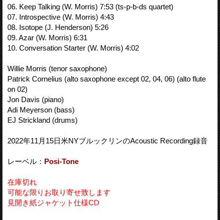
06. Keep Talking (W. Morris) 7:53 (ts-p-b-ds quartet)
07. Introspective (W. Morris) 4:43
08. Isotope (J. Henderson) 5:26
09. Azar (W. Morris) 6:31
10. Conversation Starter (W. Morris) 4:02
Willie Morris (tenor saxophone)
Patrick Cornelius (alto saxophone except 02, 04, 06) (alto flute
on 02)
Jon Davis (piano)
Adi Meyerson (bass)
EJ Strickland (drums)
2022年11月15日米NYブルックリンのAcoustic Recording録音
レーベル：
Posi-Tone
在庫切れ
可能な限りお取り寄せ致します
見開き紙ジャケット仕様CD