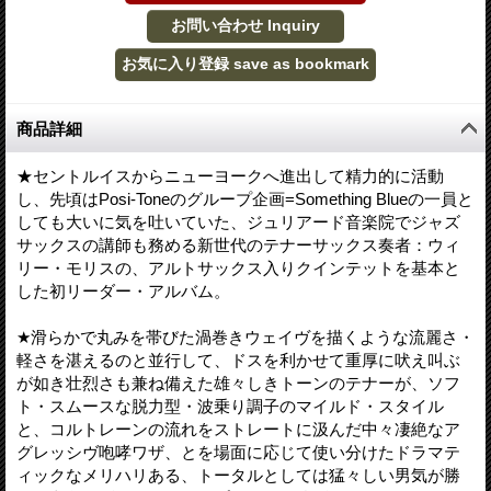
商品詳細
★セントルイスからニューヨークへ進出して精力的に活動
し、先頃はPosi-Toneのグループ企画=Something Blueの一員と
しても大いに気を吐いていた、ジュリアード音楽院でジャズ
サックスの講師も務める新世代のテナーサックス奏者：ウィ
リー・モリスの、アルトサックス入りクインテットを基本と
した初リーダー・アルバム。
★滑らかで丸みを帯びた渦巻きウェイヴを描くような流麗さ・
軽さを湛えるのと並行して、ドスを利かせて重厚に吠え叫ぶ
が如き壮烈さも兼ね備えた雄々しきトーンのテナーが、ソフ
ト・スムースな脱力型・波乗り調子のマイルド・スタイル
と、コルトレーンの流れをストレートに汲んだ中々凄絶なア
グレッシヴ咆哮ワザ、とを場面に応じて使い分けたドラマテ
ィックなメリハリある、トータルとしては猛々しい男気が勝